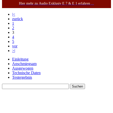
Hier mehr zu Audio Exklusiv E 7 & E 1 erfahren ...
|<
zurück
1
2
3
4
5
vor
>|
Einleitung
Anschmiegsam
Ausgewogen
Technische Daten
Testergebnis