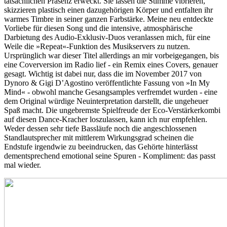
tatsächlichen Präsenz erweckt. Sie lassen die Stimme vibrieren,
skizzieren plastisch einen dazugehörigen Körper und entfalten ihr
warmes Timbre in seiner ganzen Farbstärke. Meine neu entdeckte
Vorliebe für diesen Song und die intensive, atmosphärische
Darbietung des Audio-Exklusiv-Duos veranlassen mich, für eine
Weile die »Repeat«-Funktion des Musikservers zu nutzen.
Ursprünglich war dieser Titel allerdings an mir vorbeigegangen, bis
eine Coverversion im Radio lief - ein Remix eines Covers, genauer
gesagt. Wichtig ist dabei nur, dass die im November 2017 von
Dynoro & Gigi D’Agostino veröffentlichte Fassung von »In My
Mind« - obwohl manche Gesangsamples verfremdet wurden - eine
dem Original würdige Neuinterpretation darstellt, die ungeheuer
Spaß macht. Die ungebremste Spielfreude der Eco-Verstärkerkombi
auf diesen Dance-Kracher loszulassen, kann ich nur empfehlen.
Weder dessen sehr tiefe Bassläufe noch die angeschlossenen
Standlautsprecher mit mittlerem Wirkungsgrad scheinen die
Endstufe irgendwie zu beeindrucken, das Gehörte hinterlässt
dementsprechend emotional seine Spuren - Kompliment: das passt
mal wieder.