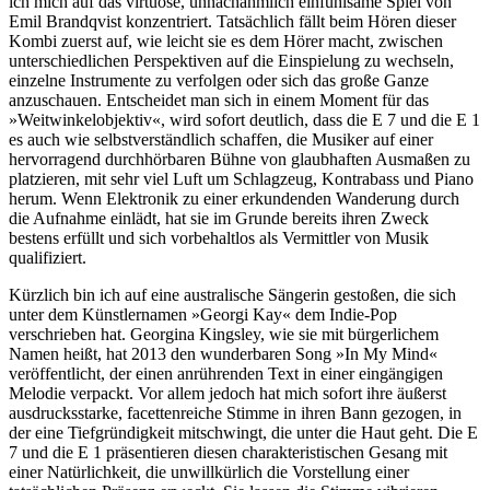
ich mich auf das virtuose, unnachahmlich einfühlsame Spiel von
Emil Brandqvist konzentriert. Tatsächlich fällt beim Hören dieser
Kombi zuerst auf, wie leicht sie es dem Hörer macht, zwischen
unterschiedlichen Perspektiven auf die Einspielung zu wechseln,
einzelne Instrumente zu verfolgen oder sich das große Ganze
anzuschauen. Entscheidet man sich in einem Moment für das
»Weitwinkelobjektiv«, wird sofort deutlich, dass die E 7 und die E 1
es auch wie selbstverständlich schaffen, die Musiker auf einer
hervorragend durchhörbaren Bühne von glaubhaften Ausmaßen zu
platzieren, mit sehr viel Luft um Schlagzeug, Kontrabass und Piano
herum. Wenn Elektronik zu einer erkundenden Wanderung durch
die Aufnahme einlädt, hat sie im Grunde bereits ihren Zweck
bestens erfüllt und sich vorbehaltlos als Vermittler von Musik
qualifiziert.
Kürzlich bin ich auf eine australische Sängerin gestoßen, die sich
unter dem Künstlernamen »Georgi Kay« dem Indie-Pop
verschrieben hat. Georgina Kingsley, wie sie mit bürgerlichem
Namen heißt, hat 2013 den wunderbaren Song »In My Mind«
veröffentlicht, der einen anrührenden Text in einer eingängigen
Melodie verpackt. Vor allem jedoch hat mich sofort ihre äußerst
ausdrucksstarke, facettenreiche Stimme in ihren Bann gezogen, in
der eine Tiefgründigkeit mitschwingt, die unter die Haut geht. Die E
7 und die E 1 präsentieren diesen charakteristischen Gesang mit
einer Natürlichkeit, die unwillkürlich die Vorstellung einer