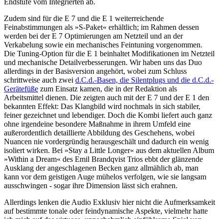
Endstufe vom Integrierten ab.
Zudem sind für die E 7 und die E 1 weiterreichende
Feinabstimmungen als »S-Paket« erhältlich; im Rahmen dessen
werden bei der E 7 Optimierungen am Netzteil und an der
Verkabelung sowie ein mechanisches Feintuning vorgenommen.
Die Tuning-Option für die E 1 beinhaltet Modifikationen im Netzteil
und mechanische Detailverbesserungen. Wir haben uns das Duo
allerdings in der Basisversion angehört, wobei zum Schluss
schrittweise auch zwei
d.C.d.-Basen, die Silentplugs und die d.C.d.-
Gerätefüße
zum Einsatz kamen, die in der Redaktion als
Arbeitsmittel dienen. Die zeigten auch mit der E 7 und der E 1 den
bekannten Effekt: Das Klangbild wird nochmals in sich stabiler,
feiner gezeichnet und lebendiger. Doch die Kombi liefert auch ganz
ohne irgendeine besondere Maßnahme in ihrem Umfeld eine
außerordentlich detaillierte Abbildung des Geschehens, wobei
Nuancen nie vordergründig herausgeschält und dadurch ein wenig
isoliert wirken. Bei »Stay a Little Longer« aus dem aktuellen Album
»Within a Dream« des Emil Brandqvist Trios ebbt der glänzende
Ausklang der angeschlagenen Becken ganz allmählich ab, man
kann vor dem geistigen Auge mühelos verfolgen, wie sie langsam
ausschwingen - sogar ihre Dimension lässt sich erahnen.
Allerdings lenken die Audio Exklusiv hier nicht die Aufmerksamkeit
auf bestimmte tonale oder feindynamische Aspekte, vielmehr hatte