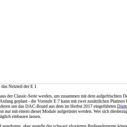
das Netzteil der E 1
ts aus der Classic-Serie werden, um zusammen mit dem aufgefrischten D
n Anfang geplant - die Vorstufe E 7 kann mit zwei zusätzlichen Platine
anderen um das DAC-Board aus dem im Herbst 2017 eingeführten
Digit
n nur mit einem dieser Module aufgerüstet werden. Wer sich diesbezügli
äglich einbauen lassen.
nd angeboten, aber anstelle der schwarz eloxierten Bedienelemente kön