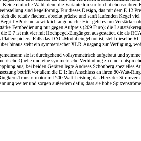
. Keine einfache Wahl, denn die Variante ton sur ton hat ebenso ihren
eeinstellung sind kegelförmig. Für dieses Design, das mit dem E 12 Pr
sich die relativ flachen, absolut präzise und sanft laufenden Kegel viel
 Begriff »Purismus« wirklich angebracht: Hier geht es um Verstärker ohn
tstärke-Fernbedienung nur gegen Aufpreis (209 Euro); die Lautstärker
die E 7 ist mit vier mit Hochpegel-Eingängen ausgestattet, die als 
des Plattenspielers. Falls das DAC-Modul eingebaut ist, stellt diesel
über hinaus steht ein symmetrischer XLR-Ausgang zur Verfügung, wob
el gemeinsam; sie ist durchgehend vollsymmetrisch aufgebaut und symm
symmetrische Quelle und eine symmetrische Verbindung zu einer entspre
pplung aus; bei beiden Geräten legte Andreas Schönberg spezielles Au
setzung betrifft vor allem die E 1: Im Anschluss an ihren 80-Watt-Rin
 Ringkern-Transformator mit 500 Watt Leistung das Herz der Stromversor
annung weiter und sorgen außerdem dafür, dass sie hohe Spitzenströme 