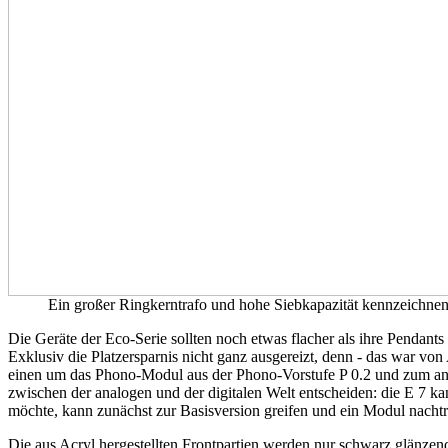
Ein großer Ringkerntrafo und hohe Siebkapazität kennzeichnen 
Die Geräte der Eco-Serie sollten noch etwas flacher als ihre Pendan
Exklusiv die Platzersparnis nicht ganz ausgereizt, denn - das war vo
einen um das Phono-Modul aus der Phono-Vorstufe P 0.2 und zum 
zwischen der analogen und der digitalen Welt entscheiden: die E 7 kan
möchte, kann zunächst zur Basisversion greifen und ein Modul nachtr
Die aus Acryl hergestellten Frontpartien werden nur schwarz glänze