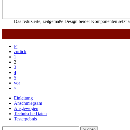
Das reduzierte, zeitgemäße Design beider Komponenten setzt a
|<
zurück
1
2
3
4
5
vor
>|
Einleitung
Anschmiegsam
Ausgewogen
Technische Daten
Testergebnis