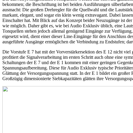
bekommen; die Beschriftung ist bei beiden Ausführungen silberfarben
ausmacht: Die großen Drehregler für die Quellwahl und die Lautstärk
markant, elegant, und sogar ein klein wenig extravagant. Dabei lassen 
Einschalter hat. Mit Blick auf das Konzept beider Neuzugänge ist der
wie möglich. Daher gibt es, wie bei Audio Exklusiv üblich, eine Lau
Tonquellen stehen jedoch allemal genügend Eingänge zur Verfügung, 
eigesetzt wird, dient einer dieser Line-Eingänge für den Anschluss 
ausgeführte Ausgänge ermöglichen die Verbindung zu Endstufen; dar
Die Vorstufe E 7 hat mit der Vorverstärkersektion des E 12 nicht vi
profitiert die Signalverarbeitung im ersten Schritt auch ohne eine 
Schaltungen der E 7 und der E 1 kommen mit einer geringen Gegenko
Spannungsaufbereitung. Diese für Audio Exklusiv typische Prioritäten
Glättung der Versorgungsspannung statt. In der E 1 bildet ein großer
Großzügig dimensionierte Siebkapazitäten glätten ihre Versorgungssp