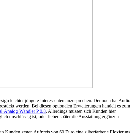
esign leichter jüngere Interessenten anzusprechen. Dennoch hat Audio
n bestückt werden. Bei diesen optionalen Erweiterungen handelt es zum
al-Analog-Wandler P 0.8
. Allerdings müssen sich Kunden hier
ch unschlüssig ist, oder lieber später die Ausstattung ergänzen
nen Kunden gegen Aufpreis von 60 Euro eine silberfarbene Eloxierung