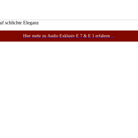
uf schlichte Eleganz
Hier mehr zu Audio Exklusiv E 7 & E 1 erfahren ...