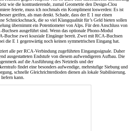
 Reiz wie die kontrastierende, zumal Geometrie den Design-Clou
emiere feierte, muss ich nochmals ein Kompliment loswerden: Es ist
 besser greifen, als man denkt. Schade, dass der E 1 nur einen
e Schnickschnack, die so viel Klangqualität für’s Geld bieten sollen
egelung übernimmt ein Potentiometer von Alps. Für den Anschluss von
RCA-Buchsen ausgeführt sind. Wenn das optionale Phono-Modul
be RCA-Buchse zwei koaxiale Eingänge bereit. Zwei mit RCA-Buchsen
ei die E 1 gegenwärtig noch keinen symmetrischen Eingang hat.
etriert alle per RCA-Verbindung zugeführten Eingangssignale. Daher
chend ausgestatteten Endstufe von diesem aufwendigeren Aufbau. Die
genmerk auf die Ausführung des Netzteils und der
gkerntrafo findet eine besonders aufwendige, mehrstufige Siebung und
gung, schnelle Gleichrichterdioden dienen als lokale Stabilisierung.
liefern kann.