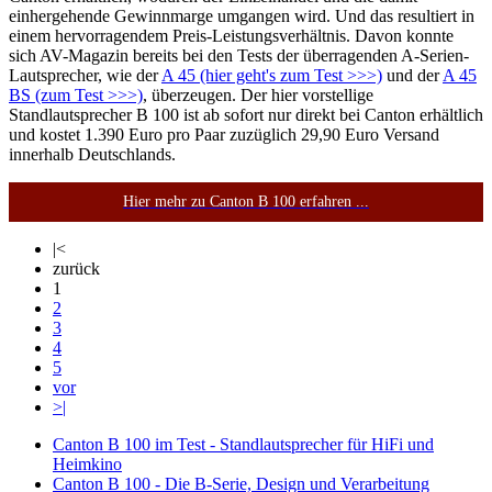
einhergehende Gewinnmarge umgangen wird. Und das resultiert in
einem hervorragendem Preis-Leistungsverhältnis. Davon konnte
sich AV-Magazin bereits bei den Tests der überragenden A-Serien-
Lautsprecher, wie der
A 45 (hier geht's zum Test >>>)
und der
A 45
BS (zum Test >>>)
, überzeugen. Der hier vorstellige
Standlautsprecher B 100 ist ab sofort nur direkt bei Canton erhältlich
und kostet 1.390 Euro pro Paar zuzüglich 29,90 Euro Versand
innerhalb Deutschlands.
Hier mehr zu Canton B 100 erfahren ...
|<
zurück
1
2
3
4
5
vor
>|
Canton B 100 im Test - Standlautsprecher für HiFi und
Heimkino
Canton B 100 - Die B-Serie, Design und Verarbeitung