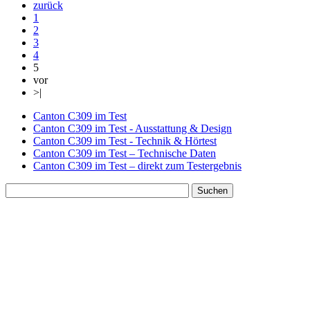
zurück
1
2
3
4
5
vor
>|
Canton C309 im Test
Canton C309 im Test - Ausstattung & Design
Canton C309 im Test - Technik & Hörtest
Canton C309 im Test – Technische Daten
Canton C309 im Test – direkt zum Testergebnis