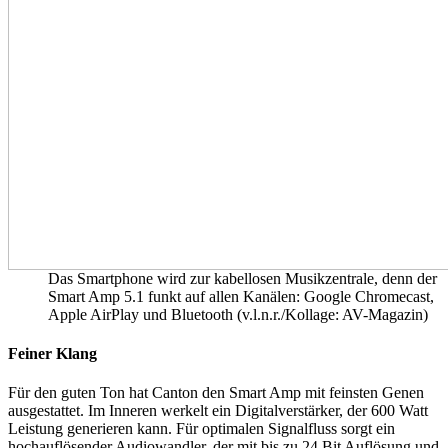
Das Smartphone wird zur kabellosen Musikzentrale, denn der
Smart Amp 5.1 funkt auf allen Kanälen: Google Chromecast,
Apple AirPlay und Bluetooth (v.l.n.r./Kollage: AV-Magazin)
Feiner Klang
Für den guten Ton hat Canton den Smart Amp mit feinsten Genen
ausgestattet. Im Inneren werkelt ein Digitalverstärker, der 600 Watt
Leistung generieren kann. Für optimalen Signalfluss sorgt ein
hochauflösender Audiowandler, der mit bis zu 24 Bit Auflösung und