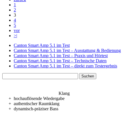
1
2
3
4
5
vor
>|
Canton Smart Amp 5.1 im Test
Canton Smart Amp 5.1 im Test – Ausstattung & Bedienung
Canton Smart Amp 5.1 im Test – Praxis und Hörtest
Canton Smart Amp 5.1 im Test – Technische Daten
Canton Smart Amp 5.1 im Test – direkt zum Testergebnis
Klang
+
hochauflösende Wiedergabe
+
authentischer Raumklang
+
dynamisch-präziser Bass