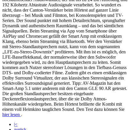
192 Kilohertz Abtastrate Audiosignale verarbeitet. So wundert es
nicht, dass der Canton-Verstärker beim Hörtest auf ganzer Linie
überzeugt – bei Musik und Filmton, bei Konsolenspielen und TV-
Serien. Der Sound punktet mit hohem Detailreichtum, sprunghafter
Dynamik und authentischem Raumklang – und das bei sämtlichen
Signalquellen. Beim Streaming via App vom Smartphone über
AirPlay und Chromecast gefällt der Smart Amp mit erstklassigem
Klang, ebenso beim Streaming via Bluetooth. Wer den Verstärker
mit Stereo-Standlautsprechern nutzt, kann von dem sogenannten
„LFE-zu-Stereo-Downmix“ profitieren. Mit ihm ist es möglich, den
LFE-Basseffektkanal, der normalerweise über den Subwoofer
wiedergegeben wird, zu den Hauptlautsprechern zu leiten. Somit
kommen auch Nutzer stereofoner Lösungen in den Tiefbass-Genuss
DTS- und Dolby-codierter Filme. Zudem gibt es einen erstklassigen
Dolby Surround Virtualizer, der aus klassischen Stereosignalen ein
effektvolles Surroundsignal generiert. Tipp: AV-Magazin hat den
Smart-Amp 5.1 unter anderem mit den Canton GLE 90 AR getestet.
Die großen Standlautsprecher besitzen eingebaute
Deckenreflexionslautsprecher, über die sie Dolby Atmos-
Höhenkanäle wiedergeben. Beim Hörtest brillierte die Kombi mit
einem voll Heimkino tauglichen Sound. Den Test dazu können Sie
hier lesen
.
|<
zurück