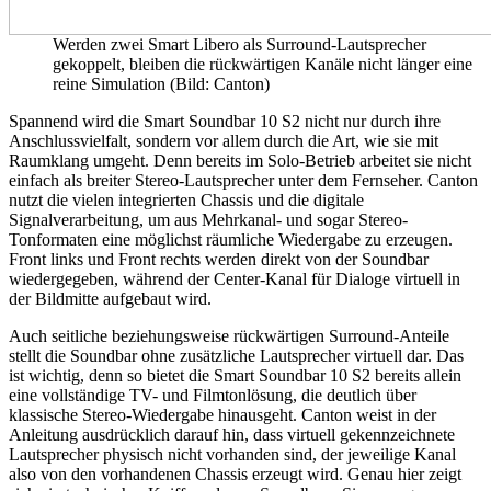
Werden zwei Smart Libero als Surround-Lautsprecher
gekoppelt, bleiben die rückwärtigen Kanäle nicht länger eine
reine Simulation (Bild: Canton)
Spannend wird die Smart Soundbar 10 S2 nicht nur durch ihre
Anschlussvielfalt, sondern vor allem durch die Art, wie sie mit
Raumklang umgeht. Denn bereits im Solo-Betrieb arbeitet sie nicht
einfach als breiter Stereo-Lautsprecher unter dem Fernseher. Canton
nutzt die vielen integrierten Chassis und die digitale
Signalverarbeitung, um aus Mehrkanal- und sogar Stereo-
Tonformaten eine möglichst räumliche Wiedergabe zu erzeugen.
Front links und Front rechts werden direkt von der Soundbar
wiedergegeben, während der Center-Kanal für Dialoge virtuell in
der Bildmitte aufgebaut wird.
Auch seitliche beziehungsweise rückwärtigen Surround-Anteile
stellt die Soundbar ohne zusätzliche Lautsprecher virtuell dar. Das
ist wichtig, denn so bietet die Smart Soundbar 10 S2 bereits allein
eine vollständige TV- und Filmtonlösung, die deutlich über
klassische Stereo-Wiedergabe hinausgeht. Canton weist in der
Anleitung ausdrücklich darauf hin, dass virtuell gekennzeichnete
Lautsprecher physisch nicht vorhanden sind, der jeweilige Kanal
also von den vorhandenen Chassis erzeugt wird. Genau hier zeigt