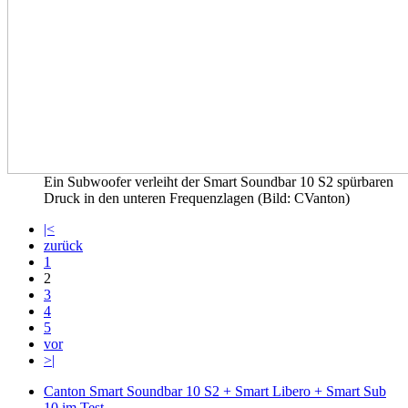
Ein Subwoofer verleiht der Smart Soundbar 10 S2 spürbaren
Druck in den unteren Frequenzlagen (Bild: CVanton)
|<
zurück
1
2
3
4
5
vor
>|
Canton Smart Soundbar 10 S2 + Smart Libero + Smart Sub
10 im Test