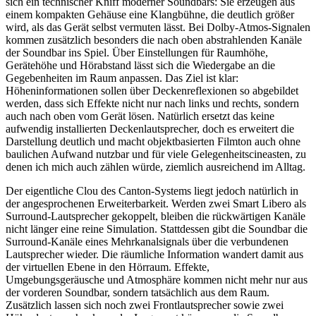
sich ein technischer Kniff moderner Soundbars: Sie erzeugen aus
einem kompakten Gehäuse eine Klangbühne, die deutlich größer
wird, als das Gerät selbst vermuten lässt. Bei Dolby-Atmos-Signalen
kommen zusätzlich besonders die nach oben abstrahlenden Kanäle
der Soundbar ins Spiel. Über Einstellungen für Raumhöhe,
Gerätehöhe und Hörabstand lässt sich die Wiedergabe an die
Gegebenheiten im Raum anpassen. Das Ziel ist klar:
Höheninformationen sollen über Deckenreflexionen so abgebildet
werden, dass sich Effekte nicht nur nach links und rechts, sondern
auch nach oben vom Gerät lösen. Natürlich ersetzt das keine
aufwendig installierten Deckenlautsprecher, doch es erweitert die
Darstellung deutlich und macht objektbasierten Filmton auch ohne
baulichen Aufwand nutzbar und für viele Gelegenheitscineasten, zu
denen ich mich auch zählen würde, ziemlich ausreichend im Alltag.
Der eigentliche Clou des Canton-Systems liegt jedoch natürlich in
der angesprochenen Erweiterbarkeit. Werden zwei Smart Libero als
Surround-Lautsprecher gekoppelt, bleiben die rückwärtigen Kanäle
nicht länger eine reine Simulation. Stattdessen gibt die Soundbar die
Surround-Kanäle eines Mehrkanalsignals über die verbundenen
Lautsprecher wieder. Die räumliche Information wandert damit aus
der virtuellen Ebene in den Hörraum. Effekte,
Umgebungsgeräusche und Atmosphäre kommen nicht mehr nur aus
der vorderen Soundbar, sondern tatsächlich aus dem Raum.
Zusätzlich lassen sich noch zwei Frontlautsprecher sowie zwei