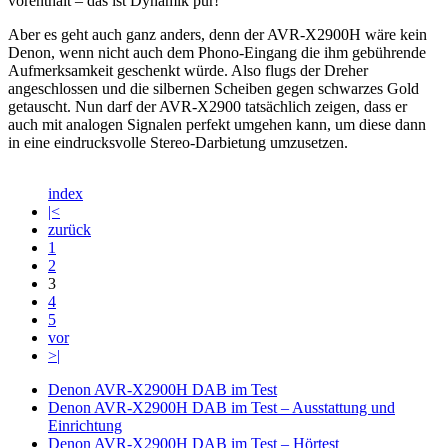
vorenthält – das ist Dynamik pur!
Aber es geht auch ganz anders, denn der AVR-X2900H wäre kein
Denon, wenn nicht auch dem Phono-Eingang die ihm gebührende
Aufmerksamkeit geschenkt würde. Also flugs der Dreher
angeschlossen und die silbernen Scheiben gegen schwarzes Gold
getauscht. Nun darf der AVR-X2900 tatsächlich zeigen, dass er
auch mit analogen Signalen perfekt umgehen kann, um diese dann
in eine eindrucksvolle Stereo-Darbietung umzusetzen.
index
|<
zurück
1
2
3
4
5
vor
>|
Denon AVR-X2900H DAB im Test
Denon AVR-X2900H DAB im Test – Ausstattung und
Einrichtung
Denon AVR-X2900H DAB im Test – Hörtest