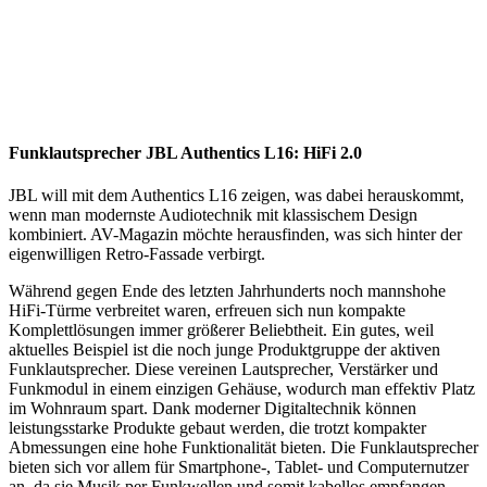
Funklautsprecher JBL Authentics L16: HiFi 2.0
JBL will mit dem Authentics L16 zeigen, was dabei herauskommt,
wenn man modernste Audiotechnik mit klassischem Design
kombiniert. AV-Magazin möchte herausfinden, was sich hinter der
eigenwilligen Retro-Fassade verbirgt.
Während gegen Ende des letzten Jahrhunderts noch mannshohe
HiFi-Türme verbreitet waren, erfreuen sich nun kompakte
Komplettlösungen immer größerer Beliebtheit. Ein gutes, weil
aktuelles Beispiel ist die noch junge Produktgruppe der aktiven
Funklautsprecher. Diese vereinen Lautsprecher, Verstärker und
Funkmodul in einem einzigen Gehäuse, wodurch man effektiv Platz
im Wohnraum spart. Dank moderner Digitaltechnik können
leistungsstarke Produkte gebaut werden, die trotzt kompakter
Abmessungen eine hohe Funktionalität bieten. Die Funklautsprecher
bieten sich vor allem für Smartphone-, Tablet- und Computernutzer
an, da sie Musik per Funkwellen und somit kabellos empfangen.