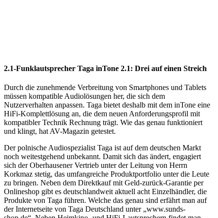
2.1-Funklautsprecher Taga inTone 2.1: Drei auf einen Streich
Durch die zunehmende Verbreitung von Smartphones und Tablets
müssen kompatible Audiolösungen her, die sich dem
Nutzerverhalten anpassen. Taga bietet deshalb mit dem inTone eine
HiFi-Komplettlösung an, die dem neuen Anforderungsprofil mit
kompatibler Technik Rechnung trägt. Wie das genau funktioniert
und klingt, hat AV-Magazin getestet.
Der polnische Audiospezialist Taga ist auf dem deutschen Markt
noch weitestgehend unbekannt. Damit sich das ändert, engagiert
sich der Oberhausener Vertrieb unter der Leitung von Herrn
Korkmaz stetig, das umfangreiche Produktportfolio unter die Leute
zu bringen. Neben dem Direktkauf mit Geld-zurück-Garantie per
Onlineshop gibt es deutschlandweit aktuell acht Einzelhändler, die
Produkte von Taga führen. Welche das genau sind erfährt man auf
der Internetseite von Taga Deutschland unter „www.sunds-
shop.de“. Neben Heimkino- und HiFi-Lautsprechern findet man