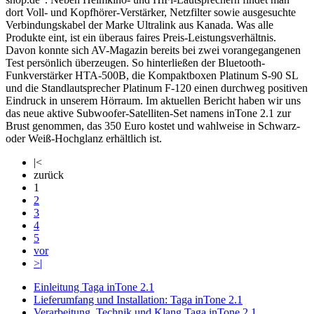
dort Voll- und Kopfhörer-Verstärker, Netzfilter sowie ausgesuchte
Verbindungskabel der Marke Ultralink aus Kanada. Was alle
Produkte eint, ist ein überaus faires Preis-Leistungsverhältnis.
Davon konnte sich AV-Magazin bereits bei zwei vorangegangenen
Test persönlich überzeugen. So hinterließen der Bluetooth-
Funkverstärker HTA-500B, die Kompaktboxen Platinum S-90 SL
und die Standlautsprecher Platinum F-120 einen durchweg positiven
Eindruck in unserem Hörraum. Im aktuellen Bericht haben wir uns
das neue aktive Subwoofer-Satelliten-Set namens inTone 2.1 zur
Brust genommen, das 350 Euro kostet und wahlweise in Schwarz-
oder Weiß-Hochglanz erhältlich ist.
|<
zurück
1
2
3
4
5
vor
>|
Einleitung Taga inTone 2.1
Lieferumfang und Installation: Taga inTone 2.1
Verarbeitung, Technik und Klang Taga inTone 2.1