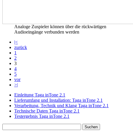
Analoge Zuspieler können über die rückwärtigen
Audioeingänge verbunden werden
|<
zurück
1
2
3
4
5
vor
>|
Einleitung Taga inTone 2.1
Lieferumfang und Installation: Taga inTone 2.1
Verarbeitung, Technik und Klang Taga inTone 2.1
Technische Daten Taga inTone 2.1
Testergebnis Taga inTone 2.1