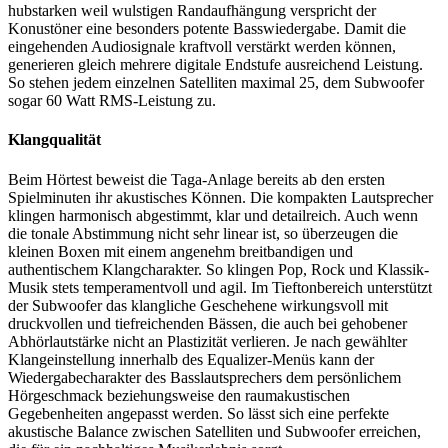
hubstarken weil wulstigen Randaufhängung verspricht der
Konustöner eine besonders potente Basswiedergabe. Damit die
eingehenden Audiosignale kraftvoll verstärkt werden können,
generieren gleich mehrere digitale Endstufe ausreichend Leistung.
So stehen jedem einzelnen Satelliten maximal 25, dem Subwoofer
sogar 60 Watt RMS-Leistung zu.
Klangqualität
Beim Hörtest beweist die Taga-Anlage bereits ab den ersten
Spielminuten ihr akustisches Können. Die kompakten Lautsprecher
klingen harmonisch abgestimmt, klar und detailreich. Auch wenn
die tonale Abstimmung nicht sehr linear ist, so überzeugen die
kleinen Boxen mit einem angenehm breitbandigen und
authentischem Klangcharakter. So klingen Pop, Rock und Klassik-
Musik stets temperamentvoll und agil. Im Tieftonbereich unterstützt
der Subwoofer das klangliche Geschehene wirkungsvoll mit
druckvollen und tiefreichenden Bässen, die auch bei gehobener
Abhörlautstärke nicht an Plastizität verlieren. Je nach gewählter
Klangeinstellung innerhalb des Equalizer-Menüs kann der
Wiedergabecharakter des Basslautsprechers dem persönlichem
Hörgeschmack beziehungsweise den raumakustischen
Gegebenheiten angepasst werden. So lässt sich eine perfekte
akustische Balance zwischen Satelliten und Subwoofer erreichen,