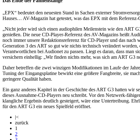
Das Ende der Fahnenstange
„EPX“ bedeutet den neuesten Stand in Sachen externer Stromversorg
Hauses… AV-Magazin hat getestet, was das EPX mit dem Referenz-
„Nicht jeder wird sich einen audiophilen Meilenstein wie den ART G3 
genießen. Die neue CD-Player-Referenz des AV-Magazins heißt Audi
noch immer unsere Redaktionsreferenz für CD-Player und das nach wie 
Generation 3 des ART so gut wie nichts technisch verändert worden, o
Verantwortlichen bei Audionet zu passen. Liegt es daran, dass man s
versichern einhellig: „Wir finden nichts mehr, was sich am ART G3 n
Daher betreffen die zwei winzigen Modifikationen im Laufe der Jah
Tuning der Eingangsplatine bewirkt eine größere Fangbreite, sie ma
geringere Qualität haben.
Ein ganz anderes Kapitel in der Geschichte des ART G3 hatten wir sei
dieses Ausnahme-CD-Players neu schreibt. Vor den Netzwerk-fähigen
klangliche Ergebnis deutlich gesteigert, wäre eine Untertreibung. 
für den ART G3 ein neues Spielfeld eröffnet.
|<
zurück
1
2
3