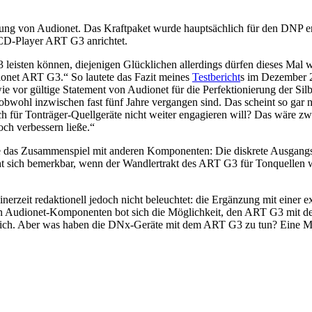
ung von Audionet. Das Kraftpaket wurde hauptsächlich für den DNP ent
CD-Player ART G3 anrichtet.
leisten können, diejenigen Glücklichen allerdings dürfen dieses Mal w
onet ART G3.“ So lautete das Fazit meines
Testbericht
s im Dezember 2
vor gültige Statement von Audionet für die Perfektionierung der Silbe
bwohl inzwischen fast fünf Jahre vergangen sind. Das scheint so gar n
ich für Tonträger-Quellgeräte nicht weiter engagieren will? Das wäre 
och verbessern ließe.“
re das Zusammenspiel mit anderen Komponenten: Die diskrete Ausgangss
cht sich bemerkbar, wenn der Wandlertrakt des ART G3 für Tonquellen 
nerzeit redaktionell jedoch nicht beleuchtet: die Ergänzung mit einer 
 Audionet-Komponenten bot sich die Möglichkeit, den ART G3 mit dem 
Ehrlich. Aber was haben die DNx-Geräte mit dem ART G3 zu tun? Eine M