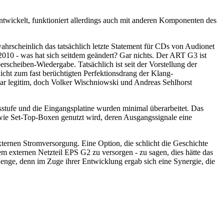
wickelt, funktioniert allerdings auch mit anderen Komponenten des
ahrscheinlich das tatsächlich letzte Statement für CDs von Audionet
010 - was hat sich seitdem geändert? Gar nichts. Der ART G3 ist
rscheiben-Wiedergabe. Tatsächlich ist seit der Vorstellung der
icht zum fast berüchtigten Perfektionsdrang der Klang-
zwar legitim, doch Volker Wischniowski und Andreas Sehlhorst
tufe und die Eingangsplatine wurden minimal überarbeitet. Das
wie Set-Top-Boxen genutzt wird, deren Ausgangssignale eine
externen Stromversorgung. Eine Option, die schlicht die Geschichte
externen Netzteil EPS G2 zu versorgen - zu sagen, dies hätte das
enge, denn im Zuge ihrer Entwicklung ergab sich eine Synergie, die