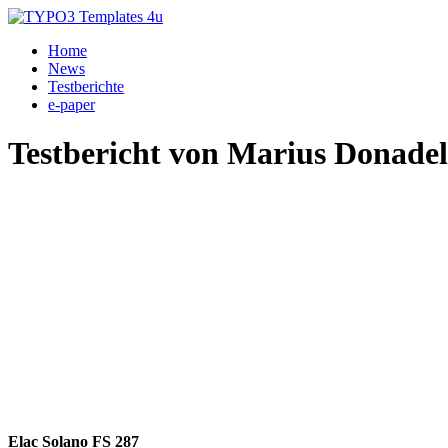
Home
News
Testberichte
e-paper
Testbericht von Marius Donadel
Elac Solano FS 287