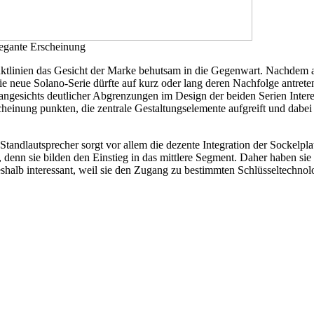
legante Erscheinung
ktlinien das Gesicht der Marke behutsam in die Gegenwart. Nachdem au
ie neue Solano-Serie dürfte auf kurz oder lang deren Nachfolge antrete
 angesichts deutlicher Abgrenzungen im Design der beiden Serien Inter
scheinung punkten, die zentrale Gestaltungselemente aufgreift und dab
Standlautsprecher sorgt vor allem die dezente Integration der Sockelpl
denn sie bilden den Einstieg in das mittlere Segment. Daher haben sie
shalb interessant, weil sie den Zugang zu bestimmten Schlüsseltechnol