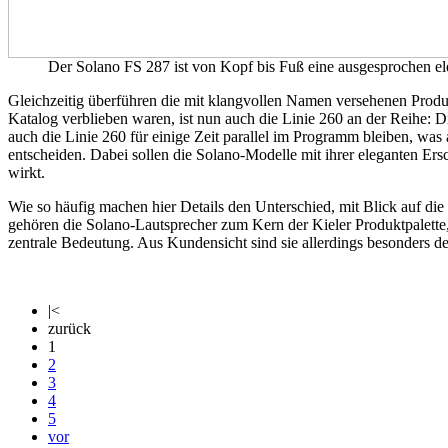
Der Solano FS 287 ist von Kopf bis Fuß eine ausgesprochen e
Gleichzeitig überführen die mit klangvollen Namen versehenen Produ
Katalog verblieben waren, ist nun auch die Linie 260 an der Reihe: D
auch die Linie 260 für einige Zeit parallel im Programm bleiben, was
entscheiden. Dabei sollen die Solano-Modelle mit ihrer eleganten Er
wirkt.
Wie so häufig machen hier Details den Unterschied, mit Blick auf die 
gehören die Solano-Lautsprecher zum Kern der Kieler Produktpalette, 
zentrale Bedeutung. Aus Kundensicht sind sie allerdings besonders de
|<
zurück
1
2
3
4
5
vor