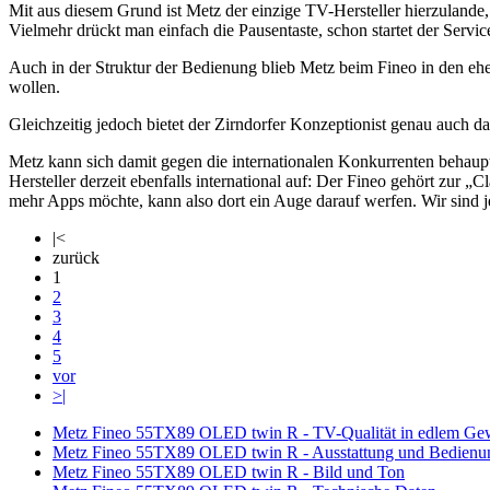
Mit aus diesem Grund ist Metz der einzige TV-Hersteller hierzulande, 
Vielmehr drückt man einfach die Pausentaste, schon startet der Servic
Auch in der Struktur der Bedienung blieb Metz beim Fineo in den eher
wollen.
Gleichzeitig jedoch bietet der Zirndorfer Konzeptionist genau auch
Metz kann sich damit gegen die internationalen Konkurrenten behaupt
Hersteller derzeit ebenfalls international auf: Der Fineo gehört zur 
mehr Apps möchte, kann also dort ein Auge darauf werfen. Wir sind 
|<
zurück
1
2
3
4
5
vor
>|
Metz Fineo 55TX89 OLED twin R - TV-Qualität in edlem G
Metz Fineo 55TX89 OLED twin R - Ausstattung und Bedienu
Metz Fineo 55TX89 OLED twin R - Bild und Ton