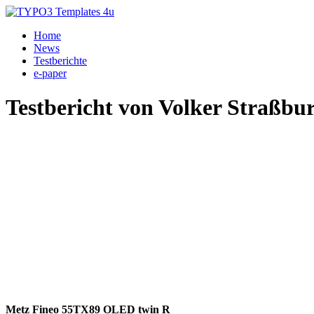
Home
News
Testberichte
e-paper
Testbericht von Volker Straßbu
Metz Fineo 55TX89 OLED twin R