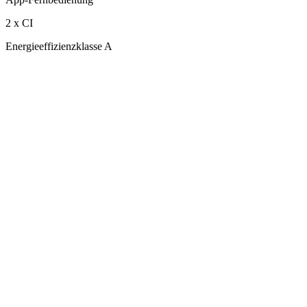
2 x CI
Energieeffizienzklasse A