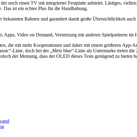
der noch einen TV mit integrierter Festplatte anbietet. Lästiges, viell
e. Das ist ein echtes Plus für die Handhabung.
 bekannten Bahnen und garantiert damit große Übersichtlichkeit auch f
 das: Apps, Video on Demand, Vernetzung mit anderen Spielpartnern i
en, die mit mehr Kooperationen und daher mit einem größeren App-Ange
„Classic“-Linie, doch bei der „Metz blue“-Linie als Untermarke treten d
jedoch der Meinung, dass der OLED dieses Tests genügend zu bieten ha
ewand
ng