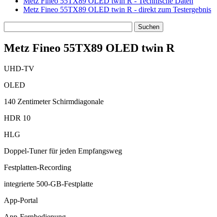
Metz Fineo 55TX89 OLED twin R - Technische Daten
Metz Fineo 55TX89 OLED twin R - direkt zum Testergebnis
Metz Fineo 55TX89 OLED twin R
UHD-TV
OLED
140 Zentimeter Schirmdiagonale
HDR 10
HLG
Doppel-Tuner für jeden Empfangsweg
Festplatten-Recording
integrierte 500-GB-Festplatte
App-Portal
App-Fernbedienung