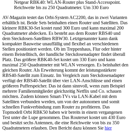
Netgear RBK40: WLAN-Router plus Stand-Accesspoint.
Reichweite bis zu 250 Quadratmeter. Um 330 Euro
AV-Magazin testet das Orbi-System AC2200, das in zwei Varianten
erhältlich ist. Beide Sets beinhalten einen Router und Satelliten. Das
kleinere RBK30-Set kostet rund 300 Euro und kann maximal 200
Quadratmeter abdecken. Es besteht aus dem Router RBS40 und
dem Steckdosen-Satelliten RBW30. Letztgenannter kann dank
kompakter Bauweise unauffällig und flexibel an verschiedenen
Stellen positioniert werden. Ob im Treppenhaus, Flur oder hinter
einem Beistelltisch, der handliche Steckdosenadapter findet überall
Platz. Das größere RBK40-Set kostet um 330 Euro und kann
maximal 250 Quadratmeter mit WLAN versorgen. Es beinhaltet den
gleichen Router. Als Erweiterung kommt der leistungsstärkere
RBS40-Satellit zum Einsatz. Im Vergleich zum Steckdosenadapter
verfügt der RBS40-Satellit über vier LAN-Anschlüsse und einen
größeren Pufferspeicher. Das ist dann sinnvoll, wenn zum Beispiel
mehrere Familienmitglieder gleichzeitig Netflix und Co. schauen
möchten. Zudem können Smart-TVs via LAN-Kabel mit dem
Satelliten verbunden werden, um von der autonomen und somit
schnellen Funkverbindung zum Router zu profitieren. Das
Topmodell Orbi RBK50 haben wir bereits in einem vergangenen
Test unter die Lupe genommen. Das Routerset kostet um 430 Euro
und besitzt sechs Antennen, die eine Reichweite von bis zu 350
Quadratmetern erlauben. Den Bericht dazu können Sie
hier