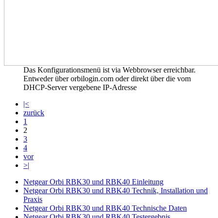
Das Konfigurationsmenü ist via Webbrowser erreichbar.
Entweder über orbilogin.com oder direkt über die vom
DHCP-Server vergebene IP-Adresse
|<
zurück
1
2
3
4
vor
>|
Netgear Orbi RBK30 und RBK40 Einleitung
Netgear Orbi RBK30 und RBK40 Technik, Installation und
Praxis
Netgear Orbi RBK30 und RBK40 Technische Daten
Netgear Orbi RBK30 und RBK40 Testergebnis