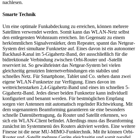
nachlesen.
Smarte Technik
Um eine optimale Funkabdeckung zu erreichen, können mehrere
Satelliten verwendet werden. Somit kann das WLAN-Netz selbst
den entlegensten Wohnraum erreichen. Im Gegensatz zu einem
herkömmlichen Signalverstärker, dem Repeater, spannt das Netgear-
System drei simultane Funknetze auf. Eines davon ist ein autonomer
Backhaul-Kanal im 5-Gigahertz-Band, der ausschließlich für die
bidirektionale Verbindung zwischen Orbi-Router und -Satellit
reserviert ist. So gewährleistet das Netgear-System bei vielen
gleichzeitig genutzten Internetverbindungen ein stabiles und
schnelles Netz. Für Smartphone, Tablet und Co. stehen dann zwei
eigene WLAN-Funknetze zur Verfügung. Eines davon im
weitreichenstarken 2,4-Gigahertz-Band und eines im schnellen 5-
Gigahertz-Band. Jedes dieser beiden Funknetze kann individuell
konfiguriert und benannt werden. Für bestmöglichen Empfang
sorgen vier Antennen mit automatisch regelnder Richtwirkung. Mit
dem sogenanntem Beamforming garantieren sie eine besonders
schnelle Datenübertragung, da Router und Satellit erkennen, wo
sich ein WLAN-Client befindet. Allerdings muss das Beamforming
zunächst im Systemmenü des Routers aktiviert werden. Eine weitere
Finesse ist die neue MU-MIMO-Funktechnik. Mit ihr können Orbi-
Router und -Satellit mehrere Geräte gleichzeitig und somit parallel