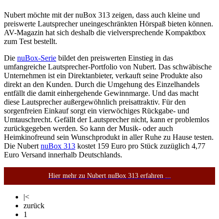
Nubert möchte mit der nuBox 313 zeigen, dass auch kleine und
preiswerte Lautsprecher uneingeschränkten Hörspaß bieten können.
AV-Magazin hat sich deshalb die vielversprechende Kompaktbox
zum Test bestellt.
Die
nuBox-Serie
bildet den preiswerten Einstieg in das
umfangreiche Lautsprecher-Portfolio von Nubert. Das schwäbische
Unternehmen ist ein Direktanbieter, verkauft seine Produkte also
direkt an den Kunden. Durch die Umgehung des Einzelhandels
entfällt die damit einhergehende Gewinnmarge. Und das macht
diese Lautsprecher außergewöhnlich preisattraktiv. Für den
sorgenfreien Einkauf sorgt ein vierwöchiges Rückgabe- und
Umtauschrecht. Gefällt der Lautsprecher nicht, kann er problemlos
zurückgegeben werden. So kann der Musik- oder auch
Heimkinofreund sein Wunschprodukt in aller Ruhe zu Hause testen.
Die Nubert
nuBox 313
kostet 159 Euro pro Stück zuzüglich 4,77
Euro Versand innerhalb Deutschlands.
Hier mehr zu Nubert nuBox 313 erfahren ...
|<
zurück
1