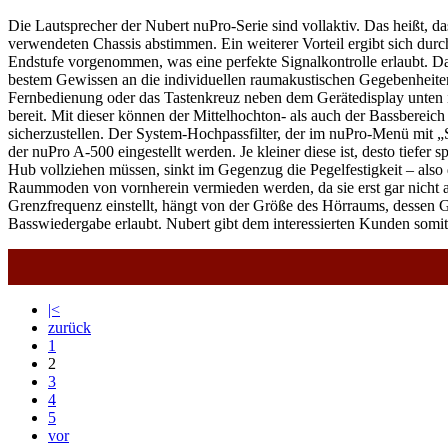
Die Lautsprecher der Nubert nuPro-Serie sind vollaktiv. Das heißt, da
verwendeten Chassis abstimmen. Ein weiterer Vorteil ergibt sich dur
Endstufe vorgenommen, was eine perfekte Signalkontrolle erlaubt. 
bestem Gewissen an die individuellen raumakustischen Gegebenheite
Fernbedienung oder das Tastenkreuz neben dem Gerätedisplay unten i
bereit. Mit dieser können der Mittelhochton- als auch der Bassbereic
sicherzustellen. Der System-Hochpassfilter, der im nuPro-Menü mit „S
der nuPro A-500 eingestellt werden. Je kleiner diese ist, desto tiefer
Hub vollziehen müssen, sinkt im Gegenzug die Pegelfestigkeit – als
Raummoden von vornherein vermieden werden, da sie erst gar nicht 
Grenzfrequenz einstellt, hängt von der Größe des Hörraums, dessen 
Basswiedergabe erlaubt. Nubert gibt dem interessierten Kunden somit 
|<
zurück
1
2
3
4
5
vor