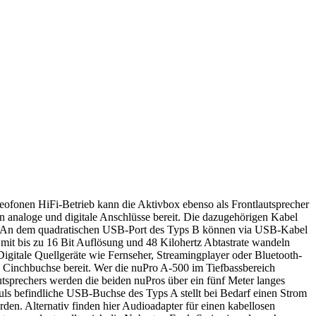
reofonen HiFi-Betrieb kann die Aktivbox ebenso als Frontlautsprecher
analoge und digitale Anschlüsse bereit. Die dazugehörigen Kabel
ann. An dem quadratischen USB-Port des Typs B können via USB-Kabel
it bis zu 16 Bit Auflösung und 48 Kilohertz Abtastrate wandeln
Digitale Quellgeräte wie Fernseher, Streamingplayer oder Bluetooth-
e Cinchbuchse bereit. Wer die nuPro A-500 im Tiefbassbereich
sprechers werden die beiden nuPros über ein fünf Meter langes
duls befindliche USB-Buchse des Typs A stellt bei Bedarf einen Strom
en. Alternativ finden hier Audioadapter für einen kabellosen