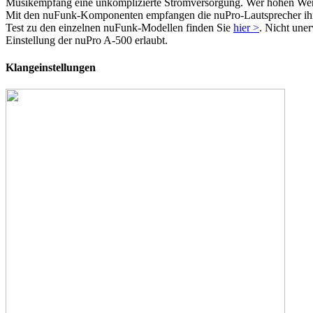
Musikempfang eine unkomplizierte Stromversorgung. Wer hohen Wert a
Mit den nuFunk-Komponenten empfangen die nuPro-Lautsprecher ihre 
Test zu den einzelnen nuFunk-Modellen finden Sie
hier >
. Nicht une
Einstellung der nuPro A-500 erlaubt.
Klangeinstellungen