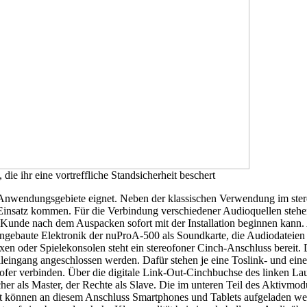
die ihr eine vortreffliche Standsicherheit beschert
lle Anwendungsgebiete eignet. Neben der klassischen Verwendung im ste
satz kommen. Für die Verbindung verschiedener Audioquellen stehen 
der Kunde nach dem Auspacken sofort mit der Installation beginnen k
ebaute Elektronik der nuProA-500 als Soundkarte, die Audiodateien m
en oder Spielekonsolen steht ein stereofoner Cinch-Anschluss bereit. 
leingang angeschlossen werden. Dafür stehen je eine Toslink- und ein
r verbinden. Über die digitale Link-Out-Cinchbuchse des linken Laut
her als Master, der Rechte als Slave. Die im unteren Teil des Aktivmo
t können an diesem Anschluss Smartphones und Tablets aufgeladen werd