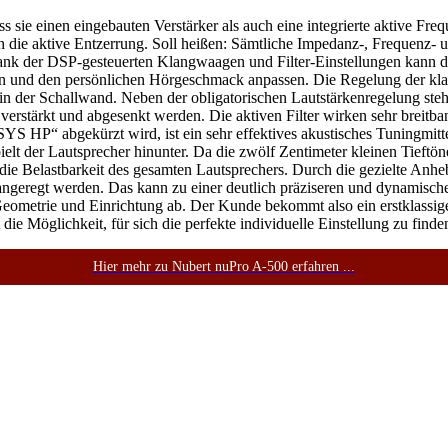
ss sie einen eingebauten Verstärker als auch eine integrierte aktive Fr
ch die aktive Entzerrung. Soll heißen: Sämtliche Impedanz-, Frequenz- 
Dank der DSP-gesteuerten Klangwaagen und Filter-Einstellungen kann 
n und den persönlichen Hörgeschmack anpassen. Die Regelung der klan
n der Schallwand. Neben der obligatorischen Lautstärkenregelung ste
h verstärkt und abgesenkt werden. Die aktiven Filter wirken sehr breit
YS HP“ abgekürzt wird, ist ein sehr effektives akustisches Tuningmitt
 spielt der Lautsprecher hinunter. Da die zwölf Zentimeter kleinen Tief
o die Belastbarkeit des gesamten Lautsprechers. Durch die gezielte A
angeregt werden. Das kann zu einer deutlich präziseren und dynamisc
Geometrie und Einrichtung ab. Der Kunde bekommt also ein erstklassig
die Möglichkeit, für sich die perfekte individuelle Einstellung zu fin
Hier mehr zu Nubert nuPro A-500 erfahren ...