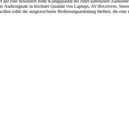
uf eine besonders hohe Klangqualität bei einer kabellosen Audioübert
Audiosignale in höchster Qualität von Laptops, AV-Receivern, Stereo
rwähnt sollte die ausgezeichnete Bedienungsanleitung bleiben, die eine