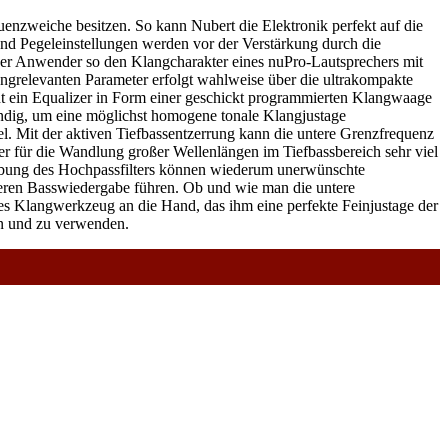
equenzweiche besitzen. So kann Nubert die Elektronik perfekt auf die
und Pegeleinstellungen werden vor der Verstärkung durch die
der Anwender so den Klangcharakter eines nuPro-Lautsprechers mit
grelevanten Parameter erfolgt wahlweise über die ultrakompakte
ht ein Equalizer in Form einer geschickt programmierten Klangwaage
bandig, um eine möglichst homogene tonale Klangjustage
el. Mit der aktiven Tiefbassentzerrung kann die untere Grenzfrequenz
töner für die Wandlung großer Wellenlängen im Tiefbassbereich sehr viel
nhebung des Hochpassfilters können wiederum unerwünschte
heren Basswiedergabe führen. Ob und wie man die untere
es Klangwerkzeug an die Hand, das ihm eine perfekte Feinjustage der
den und zu verwenden.