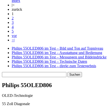
index
|<
zurück
1
2
3
4
5
vor
>|
Philips 55OLED806 im Test – Bild und Ton auf Topniveau
Philips 55OLED806 im Test – Ausstattung und Bedienung
Philips 55OLED806 im Test – Messungen und Bildeindrücke
Philips 55OLED806 im Test – Technische Daten
Philips 55OLED806 im Test – direkt zum Testergebnis
Philips 55OLED806
OLED-Technologie
55 Zoll Diagonale