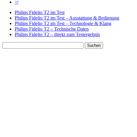
>|
Philips Fidelio T2 im Test
Philips Fidelio T2 im Test – Ausstattung & Bedienung
Philips Fidelio T2 im Test – Technologie & Klang
Philips Fidelio T2 – Technische Daten
Philips Fidelio T2 – direkt zum Testergebnis