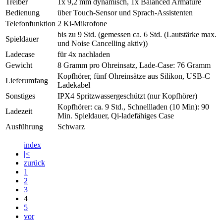
Treiber
1x 9,2 mm dynamisch, 1x Balanced Armature
Bedienung
über Touch-Sensor und Sprach-Assistenten
Telefonfunktion
2 Ki-Mikrofone
bis zu 9 Std. (gemessen ca. 6 Std. (Lautstärke max.
Spieldauer
und Noise Cancelling aktiv))
Ladecase
für 4x nachladen
Gewicht
8 Gramm pro Ohreinsatz, Lade-Case: 76 Gramm
Kopfhörer, fünf Ohreinsätze aus Silikon, USB-C
Lieferumfang
Ladekabel
Sonstiges
IPX4 Spritzwassergeschützt (nur Kopfhörer)
Kopfhörer: ca. 9 Std., Schnellladen (10 Min): 90
Ladezeit
Min. Spieldauer, Qi-ladefähiges Case
Ausführung
Schwarz
index
|<
zurück
1
2
3
4
5
vor