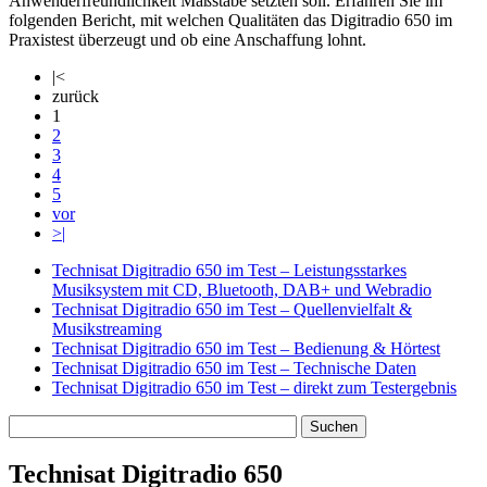
Anwenderfreundlichkeit Maßstäbe setzten soll. Erfahren Sie im
folgenden Bericht, mit welchen Qualitäten das Digitradio 650 im
Praxistest überzeugt und ob eine Anschaffung lohnt.
|<
zurück
1
2
3
4
5
vor
>|
Technisat Digitradio 650 im Test – Leistungsstarkes
Musiksystem mit CD, Bluetooth, DAB+ und Webradio
Technisat Digitradio 650 im Test – Quellenvielfalt &
Musikstreaming
Technisat Digitradio 650 im Test – Bedienung & Hörtest
Technisat Digitradio 650 im Test – Technische Daten
Technisat Digitradio 650 im Test – direkt zum Testergebnis
Technisat Digitradio 650