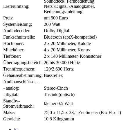
Sounddeck, Fernbedienung,
Lieferumfang:
Netz-/Digital-/Analogkabel,
Bedienungsanleitung
Preis:
um 500 Euro
Systemleistung:
260 Watt
Audiodecoder:
Dolby Digital
Funkschnittstelle:
Bluetooth (aptX-kompatibel)
Hochtöner:
2 x 20 Millimeter, Kalotte
Mitteltöner:
4 x 70 Millimeter, Konus
Tieftöner:
2 x 140 Millimeter, Konustöner
Übertragungsbereich:
26 bis 30.000 Hertz
Trennfrequenzen:
120/2.600 Hertz
Gehäuseabstimmung:
Bassreflex
Audioanschlüsse …
- analog:
Stereo-Cinch
- digital:
Toslink (optisch)
Standby-
kleiner 0,5 Watt
Stromverbrauch:
Maße:
75,0 x 11,5 x 38,1 Zentimeter (B x H x T)
Gewicht:
10,8 Kilogramm
|<