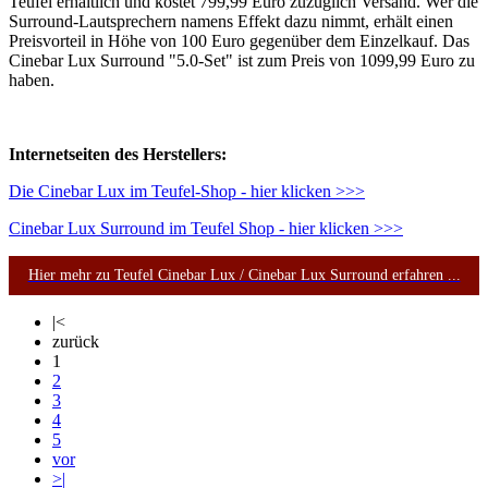
Teufel erhältlich und kostet 799,99 Euro zuzüglich Versand. Wer die
Surround-Lautsprechern namens Effekt dazu nimmt, erhält einen
Preisvorteil in Höhe von 100 Euro gegenüber dem Einzelkauf. Das
Cinebar Lux Surround "5.0-Set" ist zum Preis von 1099,99 Euro zu
haben.
Internetseiten des Herstellers:
Die Cinebar Lux im Teufel-Shop - hier klicken >>>
Cinebar Lux Surround im Teufel Shop - hier klicken >>>
Hier mehr zu Teufel Cinebar Lux / Cinebar Lux Surround erfahren ...
|<
zurück
1
2
3
4
5
vor
>|