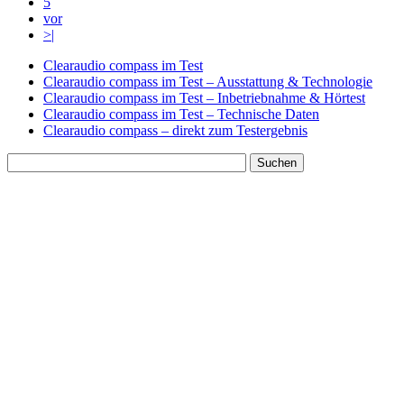
5
vor
>|
Clearaudio compass im Test
Clearaudio compass im Test – Ausstattung & Technologie
Clearaudio compass im Test – Inbetriebnahme & Hörtest
Clearaudio compass im Test – Technische Daten
Clearaudio compass – direkt zum Testergebnis