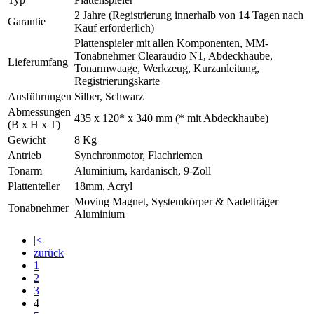
2 Jahre (Registrierung innerhalb von 14 Tagen nach
Garantie
Kauf erforderlich)
Plattenspieler mit allen Komponenten, MM-
Tonabnehmer Clearaudio N1, Abdeckhaube,
Lieferumfang
Tonarmwaage, Werkzeug, Kurzanleitung,
Registrierungskarte
Ausführungen
Silber, Schwarz
Abmessungen
435 x 120* x 340 mm (* mit Abdeckhaube)
(B x H x T)
Gewicht
8 Kg
Antrieb
Synchronmotor, Flachriemen
Tonarm
Aluminium, kardanisch, 9-Zoll
Plattenteller
18mm, Acryl
Moving Magnet, Systemkörper & Nadelträger
Tonabnehmer
Aluminium
|<
zurück
1
2
3
4