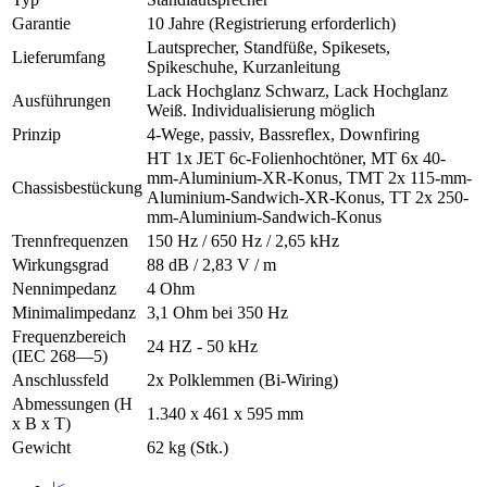
Garantie
10 Jahre (Registrierung erforderlich)
Lautsprecher, Standfüße, Spikesets,
Lieferumfang
Spikeschuhe, Kurzanleitung
Lack Hochglanz Schwarz, Lack Hochglanz
Ausführungen
Weiß. Individualisierung möglich
Prinzip
4-Wege, passiv, Bassreflex, Downfiring
HT 1x JET 6c-Folienhochtöner, MT 6x 40-
mm-Aluminium-XR-Konus, TMT 2x 115-mm-
Chassisbestückung
Aluminium-Sandwich-XR-Konus, TT 2x 250-
mm-Aluminium-Sandwich-Konus
Trennfrequenzen
150 Hz / 650 Hz / 2,65 kHz
Wirkungsgrad
88 dB / 2,83 V / m
Nennimpedanz
4 Ohm
Minimalimpedanz
3,1 Ohm bei 350 Hz
Frequenzbereich
24 HZ - 50 kHz
(IEC 268—5)
Anschlussfeld
2x Polklemmen (Bi-Wiring)
Abmessungen (H
1.340 x 461 x 595 mm
x B x T)
Gewicht
62 kg (Stk.)