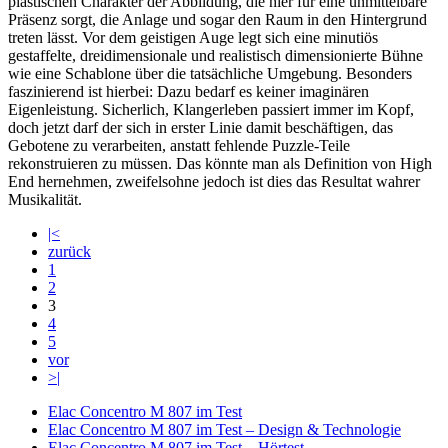
plastischen Charakter der Abbildung, die hier für eine unmittelbare
Präsenz sorgt, die Anlage und sogar den Raum in den Hintergrund
treten lässt. Vor dem geistigen Auge legt sich eine minutiös
gestaffelte, dreidimensionale und realistisch dimensionierte Bühne
wie eine Schablone über die tatsächliche Umgebung. Besonders
faszinierend ist hierbei: Dazu bedarf es keiner imaginären
Eigenleistung. Sicherlich, Klangerleben passiert immer im Kopf,
doch jetzt darf der sich in erster Linie damit beschäftigen, das
Gebotene zu verarbeiten, anstatt fehlende Puzzle-Teile
rekonstruieren zu müssen. Das könnte man als Definition von High
End hernehmen, zweifelsohne jedoch ist dies das Resultat wahrer
Musikalität.
|<
zurück
1
2
3
4
5
vor
>|
Elac Concentro M 807 im Test
Elac Concentro M 807 im Test – Design & Technologie
Elac Concentro M 807 im Test – Hörtest