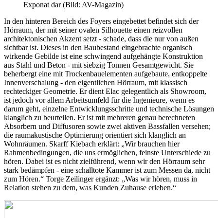
Exponat dar (Bild: AV-Magazin)
In den hinteren Bereich des Foyers eingebettet befindet sich der
Hörraum, der mit seiner ovalen Silhouette einen reizvollen
architektonischen Akzent setzt - schade, dass die nur von außen
sichtbar ist. Dieses in den Baubestand eingebrachte organisch
wirkende Gebilde ist eine schwingend aufgehängte Konstruktion
aus Stahl und Beton - mit siebzig Tonnen Gesamtgewicht. Sie
beherbergt eine mit Trockenbauelementen aufgebaute, entkoppelte
Innenverschalung - den eigentlichen Hörraum, mit klassisch
rechteckiger Geometrie. Er dient Elac gelegentlich als Showroom,
ist jedoch vor allem Arbeitsumfeld für die Ingenieure, wenn es
darum geht, einzelne Entwicklungsschritte und technische Lösungen
klanglich zu beurteilen. Er ist mit mehreren genau berechneten
Absorbern und Diffusoren sowie zwei aktiven Bassfallen versehen;
die raumakustische Optimierung orientiert sich klanglich an
Wohnräumen. Skarff Kiebach erklärt: „Wir brauchen hier
Rahmenbedingungen, die uns ermöglichen, feinste Unterschiede zu
hören. Dabei ist es nicht zielführend, wenn wir den Hörraum sehr
stark bedämpfen - eine schalltote Kammer ist zum Messen da, nicht
zum Hören.“ Torge Zeilinger ergänzt: „Was wir hören, muss in
Relation stehen zu dem, was Kunden Zuhause erleben.“