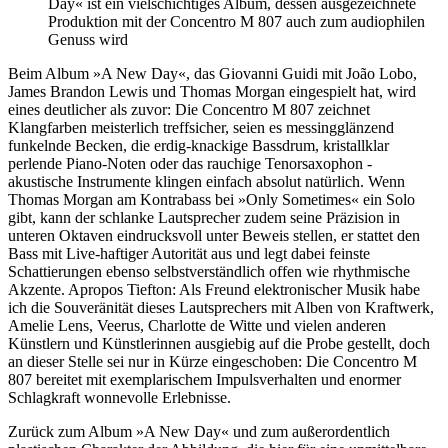
Day« ist ein vielschichtiges Album, dessen ausgezeichnete
Produktion mit der Concentro M 807 auch zum audiophilen
Genuss wird
Beim Album »A New Day«, das Giovanni Guidi mit João Lobo,
James Brandon Lewis und Thomas Morgan eingespielt hat, wird
eines deutlicher als zuvor: Die Concentro M 807 zeichnet
Klangfarben meisterlich treffsicher, seien es messingglänzend
funkelnde Becken, die erdig-knackige Bassdrum, kristallklar
perlende Piano-Noten oder das rauchige Tenorsaxophon -
akustische Instrumente klingen einfach absolut natürlich. Wenn
Thomas Morgan am Kontrabass bei »Only Sometimes« ein Solo
gibt, kann der schlanke Lautsprecher zudem seine Präzision in
unteren Oktaven eindrucksvoll unter Beweis stellen, er stattet den
Bass mit Live-haftiger Autorität aus und legt dabei feinste
Schattierungen ebenso selbstverständlich offen wie rhythmische
Akzente. Apropos Tiefton: Als Freund elektronischer Musik habe
ich die Souveränität dieses Lautsprechers mit Alben von Kraftwerk,
Amelie Lens, Veerus, Charlotte de Witte und vielen anderen
Künstlern und Künstlerinnen ausgiebig auf die Probe gestellt, doch
an dieser Stelle sei nur in Kürze eingeschoben: Die Concentro M
807 bereitet mit exemplarischem Impulsverhalten und enormer
Schlagkraft wonnevolle Erlebnisse.
Zurück zum Album »A New Day« und zum außerordentlich