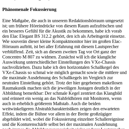
Phänomenale Fokussierung
Eine Maßgabe, die auch in unserem Redaktionshörraum umgesetzt
ist; um frühere Höreindrücke von diesem Raum aufzufrischen und
ein besseres Gefühl für die Akustik zu bekommen, habe ich vorab
den Elac Elegant BS 312.2 gehört, den ich als Arbeitsgerät einsetze.
Wie souverän dieser kleine Kompaktmonitor hier im großen Elac-
Hörraum auftritt, ist bei aller Erfahrung mit diesem Lautsprecher
verblüffend. Zeit, sich an diesem zweiten Tag vor Ort ganz der
Concentro M 807 zu widmen. Zunächst will ich die klangliche
Auswirkung unterschiedlicher Einstellungen des VXe-Chassis
nachvollziehen. Dazu habe ich den horizontalen Schallkegel des
VXe-Chassis so schmal wie möglich gemacht sowie die mittlere und
die maximale Ausdehnung des Schallkegels im Vergleich zur
neutralen Einstellung gehört. Trotz der hier gegebenen makellosen
Raumakustik machen sich die jeweiligen Justagen deutlich in der
Abbildung bemerkbar: Der schmale Kegel zentriert das Klangbild
und erinnert ein wenig an das Nahfeldhören mit Monitoren, wenn
auch in erheblich größerem Maßstab. Auch die beiden
weitwinkeligeren Abstrahlcharakteristiken zeigen den erwarteten
Effekt, indem die Bühne vor allem in der Breite großzügiger
abgebildet wird, wobei die Fokussierung einzelner Schallereignisse
und die Konturenschärfe selbst bei der maximalen Ausdehnung