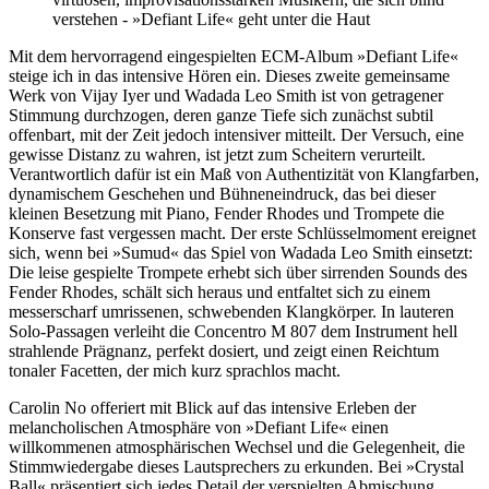
verstehen - »Defiant Life« geht unter die Haut
Mit dem hervorragend eingespielten ECM-Album »Defiant Life«
steige ich in das intensive Hören ein. Dieses zweite gemeinsame
Werk von Vijay Iyer und Wadada Leo Smith ist von getragener
Stimmung durchzogen, deren ganze Tiefe sich zunächst subtil
offenbart, mit der Zeit jedoch intensiver mitteilt. Der Versuch, eine
gewisse Distanz zu wahren, ist jetzt zum Scheitern verurteilt.
Verantwortlich dafür ist ein Maß von Authentizität von Klangfarben,
dynamischem Geschehen und Bühneneindruck, das bei dieser
kleinen Besetzung mit Piano, Fender Rhodes und Trompete die
Konserve fast vergessen macht. Der erste Schlüsselmoment ereignet
sich, wenn bei »Sumud« das Spiel von Wadada Leo Smith einsetzt:
Die leise gespielte Trompete erhebt sich über sirrenden Sounds des
Fender Rhodes, schält sich heraus und entfaltet sich zu einem
messerscharf umrissenen, schwebenden Klangkörper. In lauteren
Solo-Passagen verleiht die Concentro M 807 dem Instrument hell
strahlende Prägnanz, perfekt dosiert, und zeigt einen Reichtum
tonaler Facetten, der mich kurz sprachlos macht.
Carolin No offeriert mit Blick auf das intensive Erleben der
melancholischen Atmosphäre von »Defiant Life« einen
willkommenen atmosphärischen Wechsel und die Gelegenheit, die
Stimmwiedergabe dieses Lautsprechers zu erkunden. Bei »Crystal
Ball« präsentiert sich jedes Detail der verspielten Abmischung,