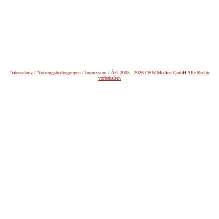
Datenschutz /
Nutzungsbedingungen / Impressum / Â© 2005 - 2026 OSW-Medien GmbH Alle Rechte
vorbehalten