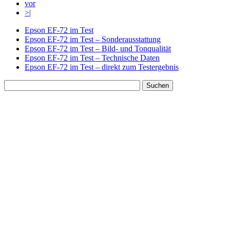
vor
>|
Epson EF-72 im Test
Epson EF-72 im Test – Sonderausstattung
Epson EF-72 im Test – Bild- und Tonqualität
Epson EF-72 im Test – Technische Daten
Epson EF-72 im Test – direkt zum Testergebnis