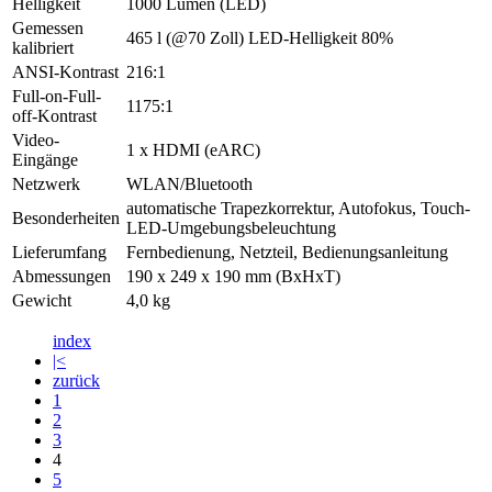
Helligkeit
1000 Lumen (LED)
Gemessen
465 l (@70 Zoll) LED-Helligkeit 80%
kalibriert
ANSI-Kontrast
216:1
Full-on-Full-
1175:1
off-Kontrast
Video-
1 x HDMI (eARC)
Eingänge
Netzwerk
WLAN/Bluetooth
automatische Trapezkorrektur, Autofokus, Touch-
Besonderheiten
LED-Umgebungsbeleuchtung
Lieferumfang
Fernbedienung, Netzteil, Bedienungsanleitung
Abmessungen
190 x 249 x 190 mm (BxHxT)
Gewicht
4,0 kg
index
|<
zurück
1
2
3
4
5