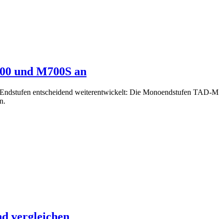
700 und M700S an
en Endstufen entscheidend weiterentwickelt: Die Monoendstufen TAD
n.
nd vergleichen