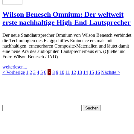
Wilson Benesch Omnium: Der weltweit
erste nachhaltige High-End-Lautsprecher
Der neue Standlautsprecher Omnium von Wilson Benesch verbindet
die Technologien des Flaggschiffes Eminence erstmals mit
nachhaltigen, erneuerbaren Composite-Materialien und läutet damit
eine neue Ära des audiophilen Lautsprecherbaus ein. (Quelle und
Foto: Wilson Benesch / IAD)
weiterlesen...
< Vorherige
1
2
3
4
5
6
7
8
9
10
11
12
13
14
15
16
Nächste >