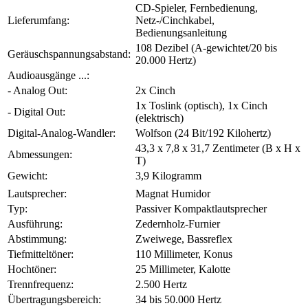
CD-Spieler, Fernbedienung,
Lieferumfang:
Netz-/Cinchkabel,
Bedienungsanleitung
108 Dezibel (A-gewichtet/20 bis
Geräuschspannungsabstand:
20.000 Hertz)
Audioausgänge ...:
- Analog Out:
2x Cinch
1x Toslink (optisch), 1x Cinch
- Digital Out:
(elektrisch)
Digital-Analog-Wandler:
Wolfson (24 Bit/192 Kilohertz)
43,3 x 7,8 x 31,7 Zentimeter (B x H x
Abmessungen:
T)
Gewicht:
3,9 Kilogramm
Lautsprecher:
Magnat Humidor
Typ:
Passiver Kompaktlautsprecher
Ausführung:
Zedernholz-Furnier
Abstimmung:
Zweiwege, Bassreflex
Tiefmitteltöner:
110 Millimeter, Konus
Hochtöner:
25 Millimeter, Kalotte
Trennfrequenz:
2.500 Hertz
Übertragungsbereich:
34 bis 50.000 Hertz