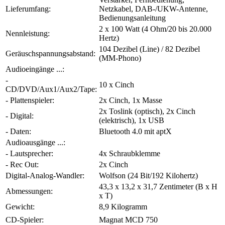
Lieferumfang:
Netzkabel, DAB-/UKW-Antenne,
Bedienungsanleitung
2 x 100 Watt (4 Ohm/20 bis 20.000
Nennleistung:
Hertz)
104 Dezibel (Line) / 82 Dezibel
Geräuschspannungsabstand:
(MM-Phono)
Audioeingänge ...:
-
10 x Cinch
CD/DVD/Aux1/Aux2/Tape:
- Plattenspieler:
2x Cinch, 1x Masse
2x Toslink (optisch), 2x Cinch
- Digital:
(elektrisch), 1x USB
- Daten:
Bluetooth 4.0 mit aptX
Audioausgänge ...:
- Lautsprecher:
4x Schraubklemme
- Rec Out:
2x Cinch
Digital-Analog-Wandler:
Wolfson (24 Bit/192 Kilohertz)
43,3 x 13,2 x 31,7 Zentimeter (B x H
Abmessungen:
x T)
Gewicht:
8,9 Kilogramm
CD-Spieler:
Magnat MCD 750