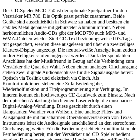
Der CD-Spieler MCD 750 ist der optimale Spielpartner für den
Verstärker MR 780. Die Optik passt perfekt zusammen. Beide
Geräte sind ausschließlich in Schwarz zu haben und besitzen ein
stabiles Metallgehäuse mit gebürsteter Aluminiumfront. Neben
herkömmlichen Audio-CDs gibt der MCD750 auch MP3- und
WMA-Dateien wieder. Sind CD-Text beziehungsweise ID3-Tags
mit gespeichert, werden diese ausgelesen und über ein zweizeiliges
Klartext-Display angezeigt. Die neutral-weiße Anzeige kann zudem
in drei Helligkeitsstufen angepasst werden. Dank der spendablen
Anschlüsse hat der Musikfreund in Bezug auf die Verbindung zum
Verstärker die Qual der Wahl. Neben einem analogen Cinchausgang
stehen zwei digitale Audioanschlüsse für die Signalausgabe bereit:
Optisch via Toslink und elektrisch via Cinch. Als
Komfortfunktionen stehen eine Zufallswiedergabe,
Wiederholfunktion und Titelprogrammierung zur Verfügung. Im
Inneren kommt ein hochwertiges CD-Laufwerk zum Einsatz. Nach
der optischen Abtastung durch einen Laser erfolgt die rauscharme
Digital-Analog-Wandlung. Diese geschieht durch einen
klangstarken Wandler von Wolfson. Eine analoge Filter- und
Ausgangsstufe mit rauscharmen Operationsverstärkern von Texas
Instruments leitet die Audiosignale anschließend an den stereofonen
Cinchausgang weiter. Für die Bedienung steht eine multifunktionale
Fernbedienung bereit, mit der Verstärker und CD-Spieler bedient
werden. Der pragmatisch gestaltete Handgeber bietet griffige Haptik