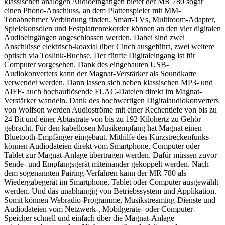
klassischen analogen Audioeingängen bietet der MR 780 sogar
einen Phono-Anschluss, an dem Plattenspieler mit MM-
Tonabnehmer Verbindung finden. Smart-TVs, Multiroom-Adapter,
Spielekonsolen und Festplattenrekorder können an den vier digitalen
Audioeingängen angeschlossen werden. Dabei sind zwei
Anschlüsse elektrisch-koaxial über Cinch ausgeführt, zwei weitere
optisch via Toslink-Buchse. Der fünfte Digitaleingang ist für
Computer vorgesehen. Dank des eingebauten USB-
Audiokonverters kann der Magnat-Verstärker als Soundkarte
verwendet werden. Dann lassen sich neben klassischen MP3- und
AIFF- auch hochauflösende FLAC-Dateien direkt im Magnat-
Verstärker wandeln. Dank des hochwertigen Digitalaudiokonverters
von Wolfson werden Audioströme mit einer Rechentiefe von bis zu
24 Bit und einer Abtastrate von bis zu 192 Kilohertz zu Gehör
gebracht. Für den kabellosen Musikempfang hat Magnat einen
Bluetooth-Empfänger eingebaut. Mithilfe des Kurzstreckenfunks
können Audiodateien direkt vom Smartphone, Computer oder
Tablet zur Magnat-Anlage übertragen werden. Dafür müssen zuvor
Sende- und Empfangsgerät miteinander gekoppelt werden. Nach
dem sogenannten Pairing-Verfahren kann der MR 780 als
Wiedergabegerät im Smartphone, Tablet oder Computer ausgewählt
werden. Und das unabhängig von Betriebssystem und Applikation.
Somit können Webradio-Programme, Musikstreaming-Dienste und
Audiodateien vom Netzwerk-, Mobilgeräte- oder Computer-
Speicher schnell und einfach über die Magnat-Anlage