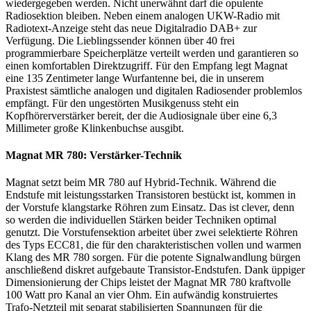
wiedergegeben werden. Nicht unerwähnt darf die opulente
Radiosektion bleiben. Neben einem analogen UKW-Radio mit
Radiotext-Anzeige steht das neue Digitalradio DAB+ zur
Verfügung. Die Lieblingssender können über 40 frei
programmierbare Speicherplätze verteilt werden und garantieren so
einen komfortablen Direktzugriff. Für den Empfang legt Magnat
eine 135 Zentimeter lange Wurfantenne bei, die in unserem
Praxistest sämtliche analogen und digitalen Radiosender problemlos
empfängt. Für den ungestörten Musikgenuss steht ein
Kopfhörerverstärker bereit, der die Audiosignale über eine 6,3
Millimeter große Klinkenbuchse ausgibt.
Magnat MR 780: Verstärker-Technik
Magnat setzt beim MR 780 auf Hybrid-Technik. Während die
Endstufe mit leistungsstarken Transistoren bestückt ist, kommen in
der Vorstufe klangstarke Röhren zum Einsatz. Das ist clever, denn
so werden die individuellen Stärken beider Techniken optimal
genutzt. Die Vorstufensektion arbeitet über zwei selektierte Röhren
des Typs ECC81, die für den charakteristischen vollen und warmen
Klang des MR 780 sorgen. Für die potente Signalwandlung bürgen
anschließend diskret aufgebaute Transistor-Endstufen. Dank üppiger
Dimensionierung der Chips leistet der Magnat MR 780 kraftvolle
100 Watt pro Kanal an vier Ohm. Ein aufwändig konstruiertes
Trafo-Netzteil mit separat stabilisierten Spannungen für die