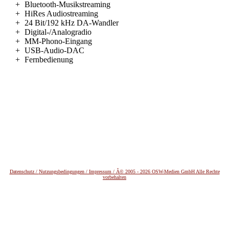
+
Bluetooth-Musikstreaming
+
HiRes Audiostreaming
+
24 Bit/192 kHz DA-Wandler
+
Digital-/Analogradio
+
MM-Phono-Eingang
+
USB-Audio-DAC
+
Fernbedienung
Datenschutz /
Nutzungsbedingungen / Impressum / Â© 2005 - 2026 OSW-Medien GmbH Alle Rechte
vorbehalten