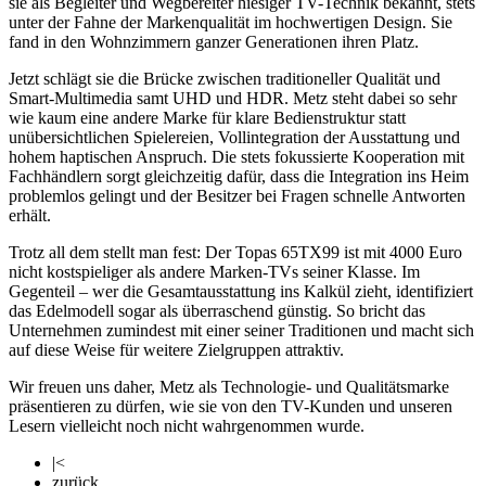
sie als Begleiter und Wegbereiter hiesiger TV-Technik bekannt, stets
unter der Fahne der Markenqualität im hochwertigen Design. Sie
fand in den Wohnzimmern ganzer Generationen ihren Platz.
Jetzt schlägt sie die Brücke zwischen traditioneller Qualität und
Smart-Multimedia samt UHD und HDR. Metz steht dabei so sehr
wie kaum eine andere Marke für klare Bedienstruktur statt
unübersichtlichen Spielereien, Vollintegration der Ausstattung und
hohem haptischen Anspruch. Die stets fokussierte Kooperation mit
Fachhändlern sorgt gleichzeitig dafür, dass die Integration ins Heim
problemlos gelingt und der Besitzer bei Fragen schnelle Antworten
erhält.
Trotz all dem stellt man fest: Der Topas 65TX99 ist mit 4000 Euro
nicht kostspieliger als andere Marken-TVs seiner Klasse. Im
Gegenteil – wer die Gesamtausstattung ins Kalkül zieht, identifiziert
das Edelmodell sogar als überraschend günstig. So bricht das
Unternehmen zumindest mit einer seiner Traditionen und macht sich
auf diese Weise für weitere Zielgruppen attraktiv.
Wir freuen uns daher, Metz als Technologie- und Qualitätsmarke
präsentieren zu dürfen, wie sie von den TV-Kunden und unseren
Lesern vielleicht noch nicht wahrgenommen wurde.
|<
zurück