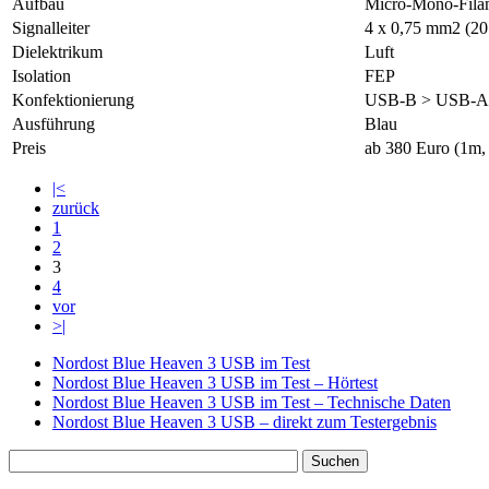
Aufbau
Micro-Mono-Fila
Signalleiter
4 x 0,75 mm2 (20 
Dielektrikum
Luft
Isolation
FEP
Konfektionierung
USB-B > USB-A
Ausführung
Blau
Preis
ab 380 Euro (1m, f
|<
zurück
1
2
3
4
vor
>|
Nordost Blue Heaven 3 USB im Test
Nordost Blue Heaven 3 USB im Test – Hörtest
Nordost Blue Heaven 3 USB im Test – Technische Daten
Nordost Blue Heaven 3 USB – direkt zum Testergebnis