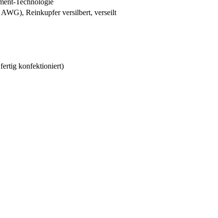
ment-Technologie
AWG), Reinkupfer versilbert, verseilt
ertig konfektioniert)