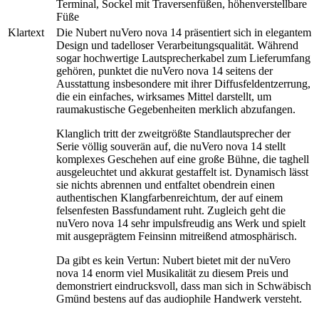
Terminal, Sockel mit Traversenfüßen, höhenverstellbare
Füße
Klartext
Die Nubert nuVero nova 14 präsentiert sich in elegantem
Design und tadelloser Verarbeitungsqualität. Während
sogar hochwertige Lautsprecherkabel zum Lieferumfang
gehören, punktet die nuVero nova 14 seitens der
Ausstattung insbesondere mit ihrer Diffusfeldentzerrung,
die ein einfaches, wirksames Mittel darstellt, um
raumakustische Gegebenheiten merklich abzufangen.
Klanglich tritt der zweitgrößte Standlautsprecher der
Serie völlig souverän auf, die nuVero nova 14 stellt
komplexes Geschehen auf eine große Bühne, die taghell
ausgeleuchtet und akkurat gestaffelt ist. Dynamisch lässt
sie nichts abrennen und entfaltet obendrein einen
authentischen Klangfarbenreichtum, der auf einem
felsenfesten Bassfundament ruht. Zugleich geht die
nuVero nova 14 sehr impulsfreudig ans Werk und spielt
mit ausgeprägtem Feinsinn mitreißend atmosphärisch.
Da gibt es kein Vertun: Nubert bietet mit der nuVero
nova 14 enorm viel Musikalität zu diesem Preis und
demonstriert eindrucksvoll, dass man sich in Schwäbisch
Gmünd bestens auf das audiophile Handwerk versteht.