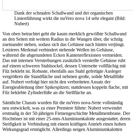
Dank der schmalen Schallwand und der organischen
Linienführung wirkt die nuVero nova 14 sehr elegant (Bild:
Nubert)
Von oben betrachtet geht die kaum merklich gewölbte Schallwand
an den Seiten mit weitem Radius in die Wangen über, die schräg
zueinander stehen, sodass sich das Gehäuse nach hinten verjüngt.
Letzteres Merkmal verhindert stehende Wellen im Gehäuse,
während die abgerundeten Ecken Kantenreflexionen vermeiden.
Das mit internen Verstrebungen zusätzlich versteifte Gehäuse ruht
auf einem schweren Stahlsockel, dessen Unterseite vollflächig mit
Filz beklebt ist. Robuste, ebenfalls aus Stahl gefertigte Ausleger
vergrößern die Standfläche und nehmen große, solide Metallfüße
auf. Nubert verfolgt hier nicht den verbreiteten Ansatz der
Energieableitung über Spikespitzen; stattdessen koppeln flache, mit
Filz beklebte Zylinderfüße an die Stellfläche an.
Sämtliche Chassis wurden für die nuVero nova-Serie vollständig
neu entwickelt, was zu einer Premiere führte: Nubert verwendet
erstmalig in der 50-jährigen Firmengeschichte Metallmembrane. Der
Hochtöner ist mit einer 25-mm-Aluminiumkalotte ausgestattet, deren
Steifigkeit in Verbindung mit einem kräftigen Antrieb einen hohen
Wirkungsgrad ermöglicht. Allerdings neigen Aluminiumkalotten