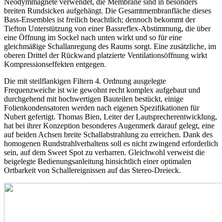
Neodymmagnete verwendet, die Membrane sind in besonders
breiten Rundsicken aufgehängt. Die Gesamtmembranfläche dieses
Bass-Ensembles ist freilich beachtlich; dennoch bekommt der
Tiefton Unterstützung von einer Bassreflex-Abstimmung, die über
eine Öffnung im Sockel nach unten wirkt und so für eine
gleichmäßige Schallanregung des Raums sorgt. Eine zusätzliche, im
oberen Drittel der Rückwand platzierte Ventilationsöffnung wirkt
Kompressionseffekten entgegen.
Die mit steilflankigen Filtern 4. Ordnung ausgelegte
Frequenzweiche ist wie gewohnt recht komplex aufgebaut und
durchgehend mit hochwertigen Bauteilen bestückt, einige
Folienkondensatoren werden nach eigenen Spezifikationen für
Nubert gefertigt. Thomas Bien, Leiter der Lautsprecherentwicklung,
hat bei ihrer Konzeption besonderes Augenmerk darauf gelegt, eine
auf beiden Achsen breite Schallabstrahlung zu erreichen. Dank des
homogenen Rundstrahlverhaltens soll es nicht zwingend erforderlich
sein, auf dem Sweet Spot zu verharren. Gleichwohl verweist die
beigelegte Bedienungsanleitung hinsichtlich einer optimalen
Ortbarkeit von Schallereignissen auf das Stereo-Dreieck.