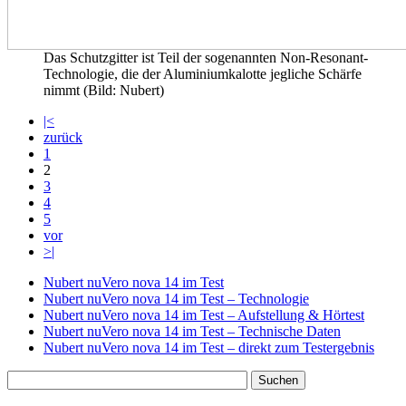
Das Schutzgitter ist Teil der sogenannten Non-Resonant-
Technologie, die der Aluminiumkalotte jegliche Schärfe
nimmt (Bild: Nubert)
|<
zurück
1
2
3
4
5
vor
>|
Nubert nuVero nova 14 im Test
Nubert nuVero nova 14 im Test – Technologie
Nubert nuVero nova 14 im Test – Aufstellung & Hörtest
Nubert nuVero nova 14 im Test – Technische Daten
Nubert nuVero nova 14 im Test – direkt zum Testergebnis