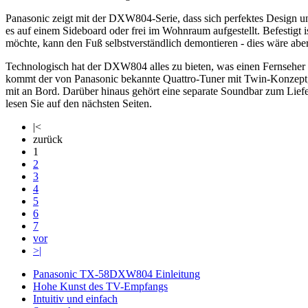
Panasonic zeigt mit der DXW804-Serie, dass sich perfektes Design 
es auf einem Sideboard oder frei im Wohnraum aufgestellt. Befestigt
möchte, kann den Fuß selbstverständlich demontieren - dies wäre aber
Technologisch hat der DXW804 alles zu bieten, was einen Fernseher he
kommt der von Panasonic bekannte Quattro-Tuner mit Twin-Konzept, d
mit an Bord. Darüber hinaus gehört eine separate Soundbar zum Liefe
lesen Sie auf den nächsten Seiten.
|<
zurück
1
2
3
4
5
6
7
vor
>|
Panasonic TX-58DXW804 Einleitung
Hohe Kunst des TV-Empfangs
Intuitiv und einfach