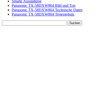
Smarte Ausstattung
Panasonic TX-58DXW804 Bild und Ton
Panasonic TX-58DXW804 Technische Daten
Panasonic TX-58DXW804 Testergebnis