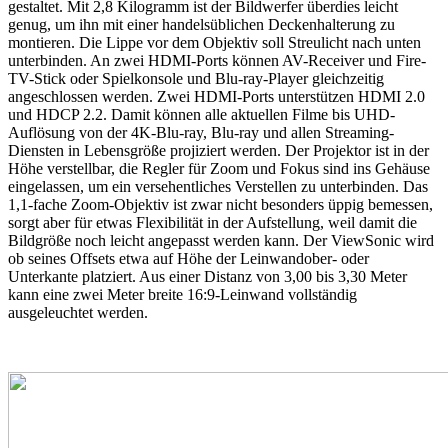
gestaltet. Mit 2,8 Kilogramm ist der Bildwerfer überdies leicht
genug, um ihn mit einer handelsüblichen Deckenhalterung zu
montieren. Die Lippe vor dem Objektiv soll Streulicht nach unten
unterbinden. An zwei HDMI-Ports können AV-Receiver und Fire-
TV-Stick oder Spielkonsole und Blu-ray-Player gleichzeitig
angeschlossen werden. Zwei HDMI-Ports unterstützen HDMI 2.0
und HDCP 2.2. Damit können alle aktuellen Filme bis UHD-
Auflösung von der 4K-Blu-ray, Blu-ray und allen Streaming-
Diensten in Lebensgröße projiziert werden. Der Projektor ist in der
Höhe verstellbar, die Regler für Zoom und Fokus sind ins Gehäuse
eingelassen, um ein versehentliches Verstellen zu unterbinden. Das
1,1-fache Zoom-Objektiv ist zwar nicht besonders üppig bemessen,
sorgt aber für etwas Flexibilität in der Aufstellung, weil damit die
Bildgröße noch leicht angepasst werden kann. Der ViewSonic wird
ob seines Offsets etwa auf Höhe der Leinwandober- oder
Unterkante platziert. Aus einer Distanz von 3,00 bis 3,30 Meter
kann eine zwei Meter breite 16:9-Leinwand vollständig
ausgeleuchtet werden.