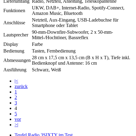
Lieferumfang
Radio, Netzteil, Anleitung, Teleskopantenne
UKW, DAB+, Internet-Radio, Spotify-Connect,
Funktionen
Amazon Music, Bluetooth
Netzteil, Aux-Eingang, USB-Ladebuchse für
Anschlüsse
Smartphone oder Tablet
90-mm-Downfire-Subwoofer, 2 x 50-mm-
Lautsprecher
Mittel-/Hochtöner, Bassreflex
Display
Farbe
Bedienung
Tasten, Fernbedienung
28 cm x 17,5 cm x 13,5 cm (B x H x T), Tiefe inkl.
Abmessungen
Bedienknopf und Antenne: 16 cm
Ausführung
Schwarz, Weiß
|<
zurück
1
2
3
4
5
vor
>|
Teufel Radio 3SIXTY im Test