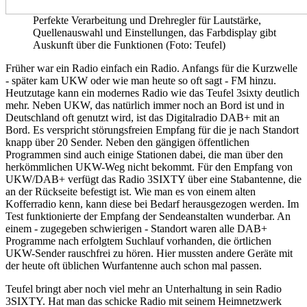
Perfekte Verarbeitung und Drehregler für Lautstärke,
Quellenauswahl und Einstellungen, das Farbdisplay gibt
Auskunft über die Funktionen (Foto: Teufel)
Früher war ein Radio einfach ein Radio. Anfangs für die Kurzwelle
- später kam UKW oder wie man heute so oft sagt - FM hinzu.
Heutzutage kann ein modernes Radio wie das Teufel 3sixty deutlich
mehr. Neben UKW, das natürlich immer noch an Bord ist und in
Deutschland oft genutzt wird, ist das Digitalradio DAB+ mit an
Bord. Es verspricht störungsfreien Empfang für die je nach Standort
knapp über 20 Sender. Neben den gängigen öffentlichen
Programmen sind auch einige Stationen dabei, die man über den
herkömmlichen UKW-Weg nicht bekommt. Für den Empfang von
UKW/DAB+ verfügt das Radio 3SIXTY über eine Stabantenne, die
an der Rückseite befestigt ist. Wie man es von einem alten
Kofferradio kenn, kann diese bei Bedarf herausgezogen werden. Im
Test funktionierte der Empfang der Sendeanstalten wunderbar. An
einem - zugegeben schwierigen - Standort waren alle DAB+
Programme nach erfolgtem Suchlauf vorhanden, die örtlichen
UKW-Sender rauschfrei zu hören. Hier mussten andere Geräte mit
der heute oft üblichen Wurfantenne auch schon mal passen.
Teufel bringt aber noch viel mehr an Unterhaltung in sein Radio
3SIXTY. Hat man das schicke Radio mit seinem Heimnetzwerk