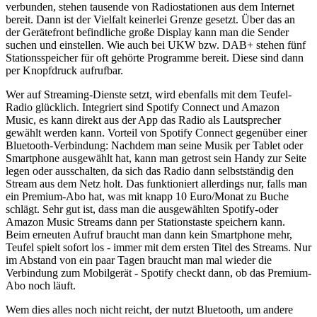
verbunden, stehen tausende von Radiostationen aus dem Internet
bereit. Dann ist der Vielfalt keinerlei Grenze gesetzt. Über das an
der Gerätefront befindliche große Display kann man die Sender
suchen und einstellen. Wie auch bei UKW bzw. DAB+ stehen fünf
Stationsspeicher für oft gehörte Programme bereit. Diese sind dann
per Knopfdruck aufrufbar.
Wer auf Streaming-Dienste setzt, wird ebenfalls mit dem Teufel-
Radio glücklich. Integriert sind Spotify Connect und Amazon
Music, es kann direkt aus der App das Radio als Lautsprecher
gewählt werden kann. Vorteil von Spotify Connect gegenüber einer
Bluetooth-Verbindung: Nachdem man seine Musik per Tablet oder
Smartphone ausgewählt hat, kann man getrost sein Handy zur Seite
legen oder ausschalten, da sich das Radio dann selbstständig den
Stream aus dem Netz holt. Das funktioniert allerdings nur, falls man
ein Premium-Abo hat, was mit knapp 10 Euro/Monat zu Buche
schlägt. Sehr gut ist, dass man die ausgewählten Spotify-oder
Amazon Music Streams dann per Stationstaste speichern kann.
Beim erneuten Aufruf braucht man dann kein Smartphone mehr,
Teufel spielt sofort los - immer mit dem ersten Titel des Streams. Nur
im Abstand von ein paar Tagen braucht man mal wieder die
Verbindung zum Mobilgerät - Spotify checkt dann, ob das Premium-
Abo noch läuft.
Wem dies alles noch nicht reicht, der nutzt Bluetooth, um andere