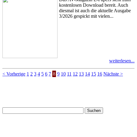
kostenlosen Download bereit. Auch
diesmal ist auch die aktuelle Ausgabe
3/2026 gespickt mit vielen...
weiterlesen...
< Vorherige
1
2
3
4
5
6
7
8
9
10
11
12
13
14
15
16
Nächste >