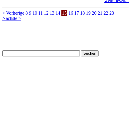
weiterlesen...
< Vorherige
8
9
10
11
12
13
14
15
16
17
18
19
20
21
22
23
Nächste >