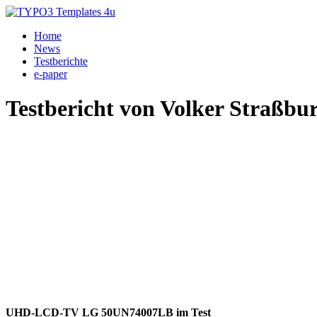
Home
News
Testberichte
e-paper
Testbericht von Volker Straßbu
UHD-LCD-TV LG 50UN74007LB im Test