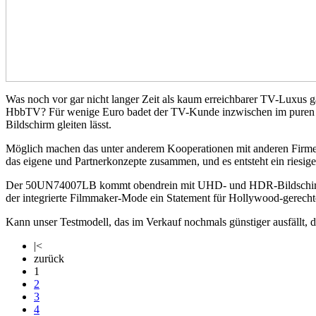
Was noch vor gar nicht langer Zeit als kaum erreichbarer TV-Luxus 
HbbTV? Für wenige Euro badet der TV-Kunde inzwischen im puren Mul
Bildschirm gleiten lässt.
Möglich machen das unter anderem Kooperationen mit anderen Firm
das eigene und Partnerkonzepte zusammen, und es entsteht ein riesig
Der 50UN74007LB kommt obendrein mit UHD- und HDR-Bildschirm ins
der integrierte Filmmaker-Mode ein Statement für Hollywood-gerech
Kann unser Testmodell, das im Verkauf nochmals günstiger ausfällt, di
|<
zurück
1
2
3
4