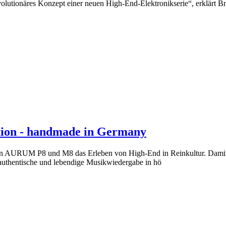
evolutionäres Konzept einer neuen High-End-Elektronikserie“, erklä
tion - handmade in Germany
on AURUM P8 und M8 das Erleben von High-End in Reinkultur. Dam
, authentische und lebendige Musikwiedergabe in hö