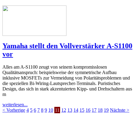
Yamaha stellt den Vollverstärker A-S1100
vor
Alles am A-S1100 zeugt von seinem kompromisslosen
Qualitätsanspruch: beispielsweise der symmetrische Aufbau
inklusive MOSFETs zur Vermeidung von Polaritätsproblemen und
die speziellen Bi-Wiring-Lautsprecher-Terminals. Puristisches
Design, das sich in stark akzentuierten Kipp- und Drehschaltern aus
m
weiterlesen...
< Vorherige
4
5
6
7
8
9
10
11
12
13
14
15
16
17
18
19
Nächste >