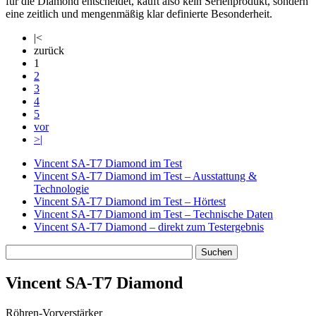
für die Diamond entscheidet, kauft also kein Serienprodukt, sondern
eine zeitlich und mengenmäßig klar definierte Besonderheit.
|<
zurück
1
2
3
4
5
vor
>|
Vincent SA-T7 Diamond im Test
Vincent SA-T7 Diamond im Test – Ausstattung &
Technologie
Vincent SA-T7 Diamond im Test – Hörtest
Vincent SA-T7 Diamond im Test – Technische Daten
Vincent SA-T7 Diamond – direkt zum Testergebnis
Vincent SA-T7 Diamond
Röhren-Vorverstärker