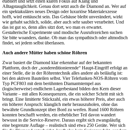
etabliert und setzt einen klaren Fokus auf Klang und
Alltagstauglichkeit. Genau dort setzt auch die Diamond an. Wer auf
ein spektakuläres neues Design oder luxuriöse Materialexzesse
hofft, wird enttäuscht sein. Das Gehäuse bleibt unverändert, wirkt
wie gehabt sachlich, solide, aber auch sehr sauber verarbeitet. Und
das ist gut so, denn alles sitzt dort, wo man es erwartet.
Gestalterische Experimente und modische Ausrufezeichen suchen
Sie bitte woanders, danke. Ob man das sympathisch oder altmodisch
findet, sei jedem selbst überlassen.
Auch andere Mütter haben schöne Röhren
Zwar basiert die Diamond klar erkennbar auf der bekannten
Plattform, doch der „sondereditionierende“ Haupt-Eingriff erfolgt an
einer Stelle, die in der Röhrentechnik alles andere als beiläufig ist:
bei den aktiven Bauteilen selbst. Vier Telefunken-NOS-Röhren vom
Typ PCF803 mit dem berühmten Diamantstempel aus
(logischerweise) endlichem Lagerbestand bilden den Kern dieser
Variante – mit allen Konsequenzen, die ein solcher Schritt mit sich
bringt. Eine limitierte Stückzahl, ein etwas höherer Preis, aber auch
ein höherer Anspruch: klanglich mehr herauszuholen, ohne das
bewährte Grundkonzept über Bord zu werfen. Rund 1600 Röhren
konnten beschafft werden, ein erheblicher Teil davon wandert
bewusst in die Service-Reserve. Daraus ergibt sich zwangsläufig
eine begrenzte Auflage – realistisch sind etwa 250 Geräte. Wer sich