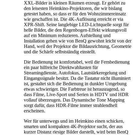
XXL-Bilder in kleinen Räumen erzeugt. Er gehört zu
den leisesten Heimkino-Projektoren, die wir bislang
getestet haben, so dass er für den Wohnzimmereinsatz
wie geschaffen ist. Die 4K-Auflösung erreicht er via
XPR-Shift. Seine langlebige LED-Lichtquelle sorgt für
helle Bilder, die den Regenbogen-Effekt wirkungsvoll
auf ein Minimum reduzieren. Aufstellung und
Installation gehen wie von BenQ gewohnt leicht von der
Hand, weil der Projektor die Bildausrichtung, Geometrie
und die Schärfe selbstständig einstellt.
Die Bedienung ist komfortabel, weil die Fernbedienung
ein paar hilfreiche Direktwahltasten für
Streamingdienste, Autofokus, Lautstärkeregelung und
Eingangssignale besitzt. Da die Tastatur nicht illuminiert
ist, gestaltet sich die Bedienung in dunkler Umgebung
etwas schwieriger. Die Farbtreue ist herausragend, so
dass Filme, Live-Sport und Serien in HDTV und HDR
vollauf überzeugen. Das Dynamische Tone Mapping
sorgt dafür, dass HDR-Filme immer strahlendhell
erscheinen.
Wer für unterwegs und im Heimkino einen schicken,
smarten und kompakten 4K-Projektor sucht, der aus
kurzer Distanz riesige Bilder darstellt, wird beim BenQ