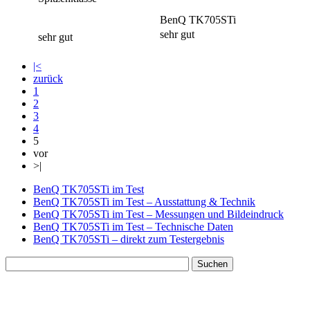
BenQ TK705STi
sehr gut
sehr gut
|<
zurück
1
2
3
4
5
vor
>|
BenQ TK705STi im Test
BenQ TK705STi im Test – Ausstattung & Technik
BenQ TK705STi im Test – Messungen und Bildeindruck
BenQ TK705STi im Test – Technische Daten
BenQ TK705STi – direkt zum Testergebnis