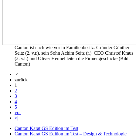
Canton ist nach wie vor in Familienbesitz. Gründer Günther
Seitz (2. v.r.), sein Sohn Achim Seitz (r.), CEO Christof Kraus
(2. v.l.) und Oliver Hennel leiten die Firmengeschicke (Bild:
Canton)
|<
zurück
1
2
3
4
5
vor
>|
Canton Karat GS Edition im Test
Canton Karat GS Edition im Test – Design & Technologie