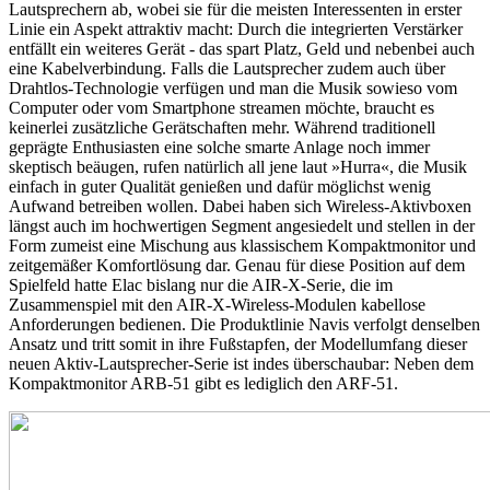
Lautsprechern ab, wobei sie für die meisten Interessenten in erster
Linie ein Aspekt attraktiv macht: Durch die integrierten Verstärker
entfällt ein weiteres Gerät - das spart Platz, Geld und nebenbei auch
eine Kabelverbindung. Falls die Lautsprecher zudem auch über
Drahtlos-Technologie verfügen und man die Musik sowieso vom
Computer oder vom Smartphone streamen möchte, braucht es
keinerlei zusätzliche Gerätschaften mehr. Während traditionell
geprägte Enthusiasten eine solche smarte Anlage noch immer
skeptisch beäugen, rufen natürlich all jene laut »Hurra«, die Musik
einfach in guter Qualität genießen und dafür möglichst wenig
Aufwand betreiben wollen. Dabei haben sich Wireless-Aktivboxen
längst auch im hochwertigen Segment angesiedelt und stellen in der
Form zumeist eine Mischung aus klassischem Kompaktmonitor und
zeitgemäßer Komfortlösung dar. Genau für diese Position auf dem
Spielfeld hatte Elac bislang nur die AIR-X-Serie, die im
Zusammenspiel mit den AIR-X-Wireless-Modulen kabellose
Anforderungen bedienen. Die Produktlinie Navis verfolgt denselben
Ansatz und tritt somit in ihre Fußstapfen, der Modellumfang dieser
neuen Aktiv-Lautsprecher-Serie ist indes überschaubar: Neben dem
Kompaktmonitor ARB-51 gibt es lediglich den ARF-51.