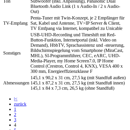
Ton
Subwoofer (inkl. Anpassung), Panasonic Dual
Bluetooth Audio Link (1 x Audio-In / 2 x Audio-
Out)
Penta-Tuner mit Twin-Konzept, je 2 Empfänger für
TV-Empfang
Sat, Kabel und Antenne, TV>IP Server & Client,
TV Emfpang via Internet, kompatibel zu Unicable
USB-UHD-Recording und Timeshift mit Red-
Button-Funktion, Internetportal (inkl. Video on
Demand), HbbTV, Sprachassistenz und -steuerung,
Bildschirmspiegelung vom Smartphone (MiraCast,
Sonstiges
MHL), SI-Programmführer, CEC, eARC, UHD-
Media-Player, my Home Screen7.0, IP Home
Control (Crestron, Control 4, KNX), VESA 400 x
300 mm, Energieeffizienzklasse F
145,1 x 90,2 x 31 cm, 27,5 kg (mit Standfuß außen)
Abmessungen
145,1 x 87,2 x 31 cm, 27,5 kg (mit Standfuß innen)
145,1 x 84 x 7,3 cm, 26,5 kg (ohne Standfuß)
|<
zurück
1
2
3
4