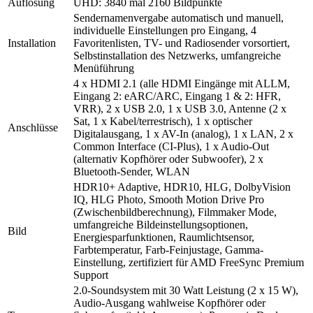
Auflösung
UHD: 3840 mal 2160 Bildpunkte
Sendernamenvergabe automatisch und manuell,
individuelle Einstellungen pro Eingang, 4
Installation
Favoritenlisten, TV- und Radiosender vorsortiert,
Selbstinstallation des Netzwerks, umfangreiche
Menüführung
4 x HDMI 2.1 (alle HDMI Eingänge mit ALLM,
Eingang 2: eARC/ARC, Eingang 1 & 2: HFR,
VRR), 2 x USB 2.0, 1 x USB 3.0, Antenne (2 x
Sat, 1 x Kabel/terrestrisch), 1 x optischer
Anschlüsse
Digitalausgang, 1 x AV-In (analog), 1 x LAN, 2 x
Common Interface (CI-Plus), 1 x Audio-Out
(alternativ Kopfhörer oder Subwoofer), 2 x
Bluetooth-Sender, WLAN
HDR10+ Adaptive, HDR10, HLG, DolbyVision
IQ, HLG Photo, Smooth Motion Drive Pro
(Zwischenbildberechnung), Filmmaker Mode,
umfangreiche Bildeinstellungsoptionen,
Bild
Energiesparfunktionen, Raumlichtsensor,
Farbtemperatur, Farb-Feinjustage, Gamma-
Einstellung, zertifiziert für AMD FreeSync Premium
Support
2.0-Soundsystem mit 30 Watt Leistung (2 x 15 W),
Audio-Ausgang wahlweise Kopfhörer oder