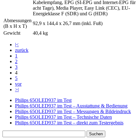
Kabelempfang, EPG (SI-EPG und Internet-EPG für
acht Tage), Media Player, Easy Link (CEC), EU-
Energieklasse F (SDR) und G (HDR)
Abmessungen
92,9 x 144,4 x 26,7 mm (inkl. Fuß)
(B x H x T)
Gewicht
40,4 kg
|<
zurück
1
2
3
4
5
vor
>|
Philips 65OLED937 im Test
Philips 65OLED937 im Test – Ausstattung & Bedienung
Philips 65OLED937 im Test – Messungen & Bildeindruck
Philips 65OLED937 im Test – Technische Daten
Philips 65OLED937 im Test – direkt zum Testergebnis