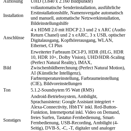
Auflösung
UHD (3.840 x 2.160 Bildpunkte)
vollautomatische Senderinstallation, ausführliche
Erstinstallationshilfe, Namensvergabe automatisch
Installation
und manuell, automatische Netzwerkinstallation,
Bildeinstellungshilfe
4 x HDMI 2.0 mit HDCP 2.3 und 2 x ARC (Audio
Return Chanel) und 2 x eARC, 3 x USB, optischer
Anschlüsse
Digitalausgang, Kopfhörerausgang, WLAN,
Ethernet, CI Plus
Erweiterter Farbraum DCI-P3, HDR (HLG, HDR
10, HDR 10+, Dolby Vision), UHD/HDR-Scaling
(Perfect Natural Reality), IMAX,
Bild
Zwischenbildberechnung (Perfect Natural Motion),
AI (Künstliche Intelligenz),
Farbtemperatureinstellung, Farbraumeinstellung
(CIE), Bildvoreinstellungen
Ton
5.1.2-Soundsytem 95 Watt (RMS)
Android-Betriebssystem, Ambilight,
Sprachassistenz: Google Assistant integriert +
Alexa-Connectivity, HbbTV inkl. Red-Button-
Funktion, Internetportal inkl. Video on Demand,
freies Surfen, Tastatur-Fernbedienung, Smart-
Sonstiges
Fernbedienung, USB-Recording, Ambilight (4-
Seitig), DVB-S, -C, -T, digitaler und analoger