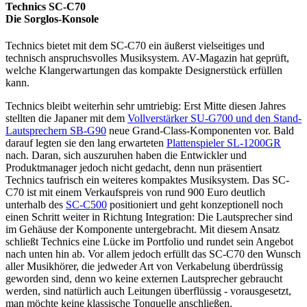
Technics SC-C70
Die Sorglos-Konsole
Technics bietet mit dem SC-C70 ein äußerst vielseitiges und
technisch anspruchsvolles Musiksystem. AV-Magazin hat geprüft,
welche Klangerwartungen das kompakte Designerstück erfüllen
kann.
Technics bleibt weiterhin sehr umtriebig: Erst Mitte diesen Jahres
stellten die Japaner mit dem
Vollverstärker SU-G700 und den Stand-
Lautsprechern SB-G90
neue Grand-Class-Komponenten vor. Bald
darauf legten sie den lang erwarteten
Plattenspieler SL-1200GR
nach. Daran, sich auszuruhen haben die Entwickler und
Produktmanager jedoch nicht gedacht, denn nun präsentiert
Technics taufrisch ein weiteres kompaktes Musiksystem. Das SC-
C70 ist mit einem Verkaufspreis von rund 900 Euro deutlich
unterhalb des
SC-C500
positioniert und geht konzeptionell noch
einen Schritt weiter in Richtung Integration: Die Lautsprecher sind
im Gehäuse der Komponente untergebracht. Mit diesem Ansatz
schließt Technics eine Lücke im Portfolio und rundet sein Angebot
nach unten hin ab. Vor allem jedoch erfüllt das SC-C70 den Wunsch
aller Musikhörer, die jedweder Art von Verkabelung überdrüssig
geworden sind, denn wo keine externen Lautsprecher gebraucht
werden, sind natürlich auch Leitungen überflüssig - vorausgesetzt,
man möchte keine klassische Tonquelle anschließen.