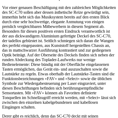
Vor einer genauen Beschäftigung mit den zahlreichen Möglichkeiten
des SC-C70 sollen aber dessen ästhetische Reize gewürdigt sein,
immerhin hebt sich das Musiksystem bereits auf den ersten Blick
durch eine sehr hochwertige, elegante Anmutung von einigen
preislich vergleichbaren Mitbewerbern in diesem Segment ab.
Besonders für diesen positiven ersten Eindruck verantwortlich ist
der aus dickwandigem Aluminium gefertigte Deckel des SC-C70,
der tadellos gebürstet ist. Seitlich schmiegen sich daran die Wangen
des perfekt eingepassten, aus Kunststoff hergestellten Chassis an,
das in mattschwarzer Ausführung kontrastiert und zur gediegenen
Optik beiträgt. Auf der Oberseite des Deckels finden sich neben der
runden Abdeckung des Toplader-Laufwerks nur wenige
Bedienelemente: Diese bündig mit der Oberfläche eingelassenen
Tasten ermöglichen, das Gerät ein- und auszuschalten sowie die
Lautstärke zu regeln. Etwas oberhalb der Lautstärke-Tasten sind die
Funktionsbezeichnungen »FAV« und »Select« sowie die üblichen
Symbole zur Wiedergabesteuerung per Laser eingraviert, unter
diesen Beschriftungen befinden sich berührungsempfindliche
Sensortasten. Mit »FAV« können als Favoriten definierte
Tonquellen im Schnellzugriff erreicht werden, mit »Select« lässt sich
zwischen den einzelnen kabelgebundenen und kabellosen
Eingängen schalten.
Derer gibt es reichlich, denn das SC-C70 deckt mit seinen