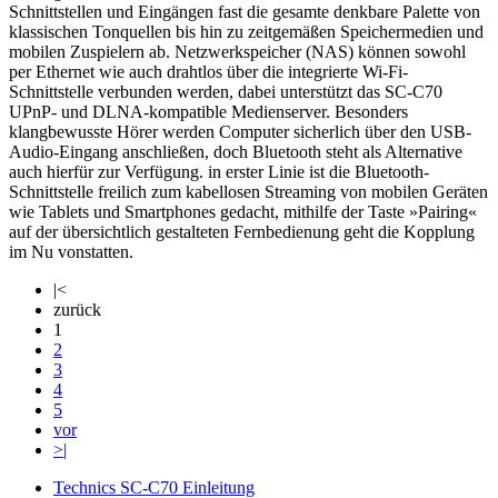
Schnittstellen und Eingängen fast die gesamte denkbare Palette von
klassischen Tonquellen bis hin zu zeitgemäßen Speichermedien und
mobilen Zuspielern ab. Netzwerkspeicher (NAS) können sowohl
per Ethernet wie auch drahtlos über die integrierte Wi-Fi-
Schnittstelle verbunden werden, dabei unterstützt das SC-C70
UPnP- und DLNA-kompatible Medienserver. Besonders
klangbewusste Hörer werden Computer sicherlich über den USB-
Audio-Eingang anschließen, doch Bluetooth steht als Alternative
auch hierfür zur Verfügung. in erster Linie ist die Bluetooth-
Schnittstelle freilich zum kabellosen Streaming von mobilen Geräten
wie Tablets und Smartphones gedacht, mithilfe der Taste »Pairing«
auf der übersichtlich gestalteten Fernbedienung geht die Kopplung
im Nu vonstatten.
|<
zurück
1
2
3
4
5
vor
>|
Technics SC-C70 Einleitung