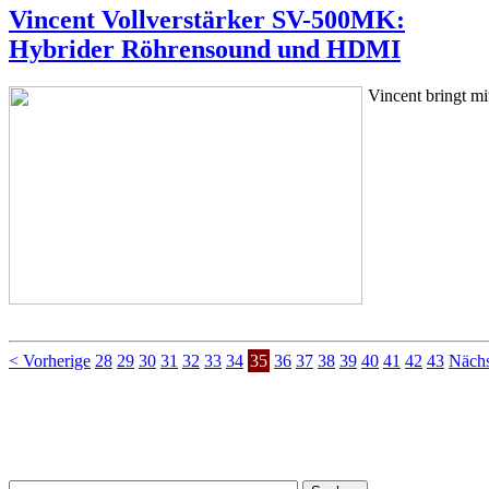
Vincent Vollverstärker SV-500MK:
Hybrider Röhrensound und HDMI
Vincent bringt m
< Vorherige
28
29
30
31
32
33
34
35
36
37
38
39
40
41
42
43
Nächs